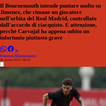
Il Bournemouth intende puntare molto su
Jimenez, che rimane un giocatore
nell'orbita del Real Madrid, controllato
dall'accordo di riacquisto. E attenzione,
perché Carvajal ha appena subito un
infortunio piuttosto grave
Redazione Milanistichannel
30 ottobre 2025 - 00:25