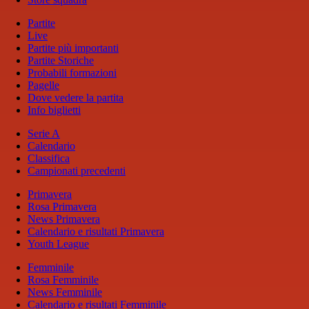
Partite
Live
Partite più importanti
Partite Storiche
Probabili formazioni
Pagelle
Dove vedere la partita
Info biglietti
Serie A
Calendario
Classifica
Campionati precedenti
Primavera
Rosa Primavera
News Primavera
Calendario e risultati Primavera
Youth League
Femminile
Rosa Femminile
News Femminile
Calendario e risultati Femminile