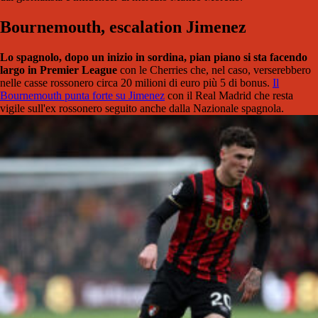
Bournemouth, escalation Jimenez
Lo spagnolo, dopo un inizio in sordina, pian piano si sta facendo
largo in Premier League
con le Cherries che, nel caso, verserebbero
nelle casse rossonero circa 20 milioni di euro più 5 di bonus.
Il
Bournemouth punta forte su Jimenez
con il Real Madrid che resta
vigile sull'ex rossonero seguito anche dalla Nazionale spagnola.