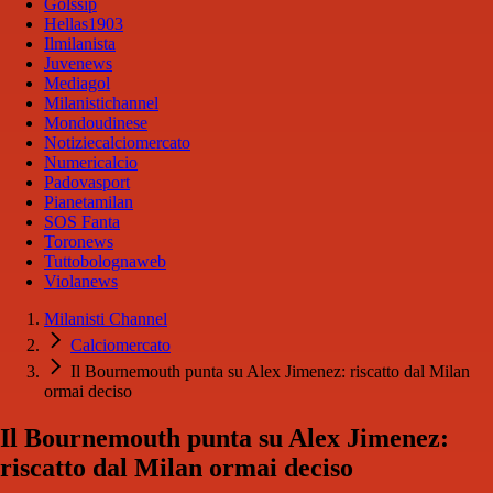
Golssip
Hellas1903
Ilmilanista
Juvenews
Mediagol
Milanistichannel
Mondoudinese
Notiziecalciomercato
Numericalcio
Padovasport
Pianetamilan
SOS Fanta
Toronews
Tuttobolognaweb
Violanews
Milanisti Channel
Calciomercato
Il Bournemouth punta su Alex Jimenez: riscatto dal Milan
ormai deciso
Il Bournemouth punta su Alex Jimenez:
riscatto dal Milan ormai deciso