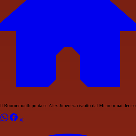
Il Bournemouth punta su Alex Jimenez: riscatto dal Milan ormai deciso