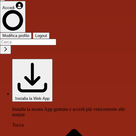
Accedi
Modifica profilo
Logout
Installa la Web App
Installa la nostra App gratuita e accedi più velocemente alle
notizie
Tocca