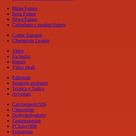
Milan Futuro
Rosa Futuro
News Futuro
Calendario e risultati Futuro
Coppe Europee
Champions League
Video
Esclusivo
Report
Video virali
Editoriale
Strategie societarie
Tecnica e Tattica
Avversari
Calcionapoli1926
Cittaceleste
Derbyderbyderby
Fantamagazine
FCInter1908
Forzaroma