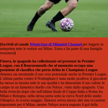
[Iscriviti al canale
WhatsApp di Milanisti Channel
per leggere in
anteprima tutte le notizie sul Milan. Entra a far parte di una famiglia
rossonera
]
Finora, lo spagnolo ha collezionato sei presenze in Premier
League, con il Bournemouth che al momento occupa una
posizione di classifica che porta dritta in Champions League
.
Jimenez sta mostrando il suo vero potenziale anche in Premier League.
L'ultima partita contro il Nottingham è stata molto positiva; il giocatore
ha messo in mostra tutte le sue qualità e ha dimostrato il suo valore in
campo in un fantastico duello con Ndoye, vinto dallo spagnolo. Una
bella rivincita dopo che nell'ultima finale di Coppa Italia a Roma fra
Milan e Bologna, nella stessa porta sotto la curva Nord dello stadio
Olimpico, lo scorso maggio, Jimenez aveva messo alto una occasione
importante per il Milan, mentre Ndoye aveva segnato il gol della