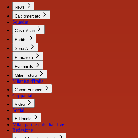
News
Calciomercato
Squadra
Casa Milan
Partite
Serie A
Primavera
Femminile
Milan Futuro
Milanisti d'Italia
Coppe Europee
Coppa italia
Video
Social
Editoriale
Milan partite e risultati live
Redazione