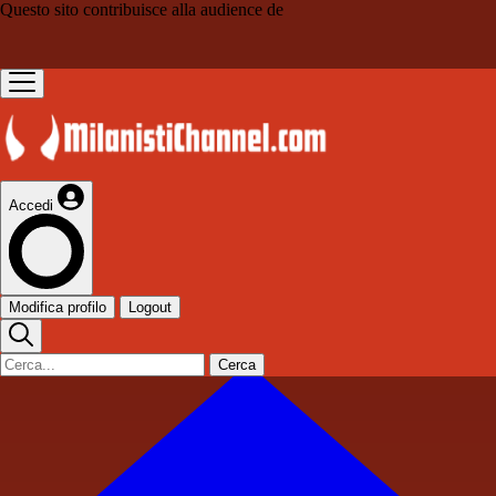
Questo sito contribuisce alla audience de
Accedi
Modifica profilo
Logout
Cerca