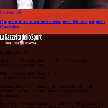
Calciomercato
Opportunità a parametro zero per il Milan: proposto
Guerreiro
Milanisti Channel
Testata giornalistica registrata - Aut. Trib. di Milano n. 6415 del
6/06/2024 DDD Media Srls
Direttore Responsabile: Marco Torretta
Vice Direttore: Max Bambara.
Sito non ufficiale e non connesso all' associazione calcio Milan.
Marchio e logo dell' AC Milan sono di esclusiva proprietà di A.C.
Milan S.p.A.
Il sito MilanistiChannel.com di titolarità di DDD MEDIA SRLS via
delle Risaie 3, 20079 Basiglio (Milano), C.F./P.IVA 10837110963, è