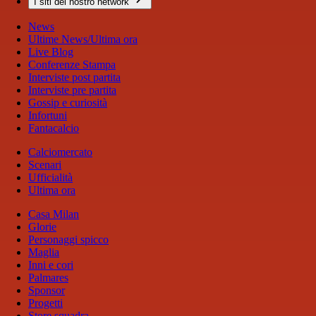
I siti del nostro network
News
Ultime News/Ultima ora
Live Blog
Conferenze Stampa
Interviste post partita
Interviste pre partita
Gossip e curiosità
Infortuni
Fantacalcio
Calciomercato
Scenari
Ufficialità
Ultima ora
Casa Milan
Glorie
Personaggi spicco
Maglia
Inni e cori
Palmares
Sponsor
Progetti
Store squadra