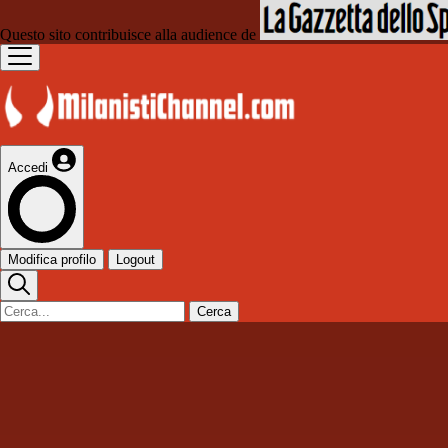
Questo sito contribuisce alla audience de
Accedi
Modifica profilo
Logout
Cerca