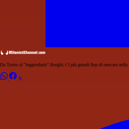
Da Torres al "leggendario" Borghi: i 5 più grandi flop di mercato nella 