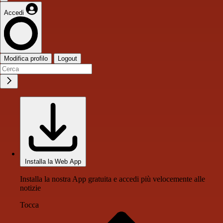
Accedi
Modifica profilo
Logout
Installa la Web App
Installa la nostra App gratuita e accedi più velocemente alle
notizie
Tocca