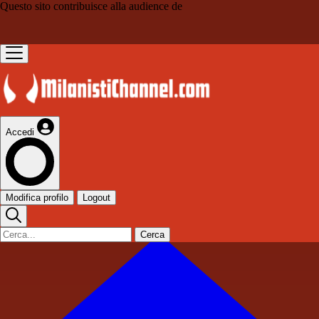
Questo sito contribuisce alla audience de
Accedi
Modifica profilo
Logout
Cerca