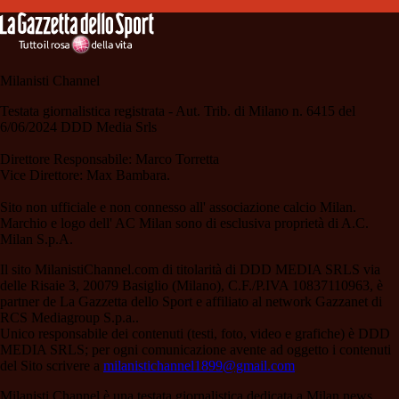
Milanisti Channel
Testata giornalistica registrata - Aut. Trib. di Milano n. 6415 del
6/06/2024 DDD Media Srls
Direttore Responsabile: Marco Torretta
Vice Direttore: Max Bambara.
Sito non ufficiale e non connesso all' associazione calcio Milan.
Marchio e logo dell' AC Milan sono di esclusiva proprietà di A.C.
Milan S.p.A.
Il sito MilanistiChannel.com di titolarità di DDD MEDIA SRLS via
delle Risaie 3, 20079 Basiglio (Milano), C.F./P.IVA 10837110963, è
partner de La Gazzetta dello Sport e affiliato al network Gazzanet di
RCS Mediagroup S.p.a..
Unico responsabile dei contenuti (testi, foto, video e grafiche) è DDD
MEDIA SRLS; per ogni comunicazione avente ad oggetto i contenuti
del Sito scrivere a
milanistichannel1899@gmail.com
Milanisti Channel è una testata giornalistica dedicata a Milan news,