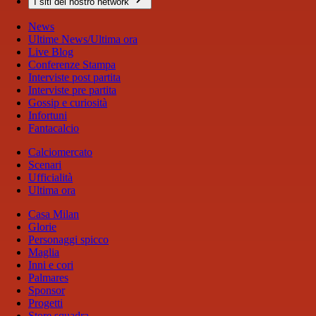
I siti del nostro network
News
Ultime News/Ultima ora
Live Blog
Conferenze Stampa
Interviste post partita
Interviste pre partita
Gossip e curiosità
Infortuni
Fantacalcio
Calciomercato
Scenari
Ufficialità
Ultima ora
Casa Milan
Glorie
Personaggi spicco
Maglia
Inni e cori
Palmares
Sponsor
Progetti
Store squadra