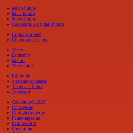
Milan Futuro
Rosa Futuro
News Futuro
Calendario e risultati Futuro
Coppe Europee
Champions League
Video
Esclusivo
Report
Video virali
Editoriale
Strategie societarie
Tecnica e Tattica
Avversari
Calcionapoli1926
Cittaceleste
Derbyderbyderby
Fantamagazine
FCInter1908
Forzaroma