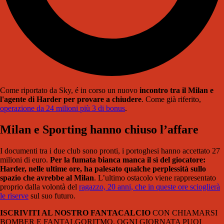
Come riportato da Sky, é in corso un nuovo
incontro tra il Milan e
l'agente di Harder per provare a chiudere
. Come già riferito,
operazione da 24 milioni più 3 di bonus
.
Milan
e
Sporting
hanno chiuso l’affare
I documenti tra i due club sono pronti, i portoghesi hanno accettato 27
milioni di euro.
Per la fumata bianca manca il sì del giocatore:
Harder, nelle ultime ore, ha palesato qualche perplessità sullo
spazio che avrebbe al Milan
. L’ultimo ostacolo viene rappresentato
proprio dalla volontà del
ragazzo, 20 anni, che in queste ore scioglierà
le riserve
sul suo futuro.
ISCRIVITI AL NOSTRO FANTACALCIO
CON CHIAMARSI
BOMBER E FANTALGORITMO. OGNI GIORNATA PUOI