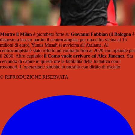
Mentre il Milan
è piombato forte su
Giovanni Fabbian (
il
Bologna
è
disposto a lasciar partire il centrocampista per una cifra vicina ai 15
milioni di euro),
Yunus Musah
si avvicina all'Atalanta
. Al
centrocampista è stato offerto un contratto fino al 2029 con opzione per
il 2030. Altro capitolo:
il Como vuole arrivare ad Alex
Jimenez
. Sta
cercando di capire in queste ore la fattibilità della trattativa con i
rossoneri. L’operazione sarebbe in prestito con diritto di riscatto
© RIPRODUZIONE RISERVATA