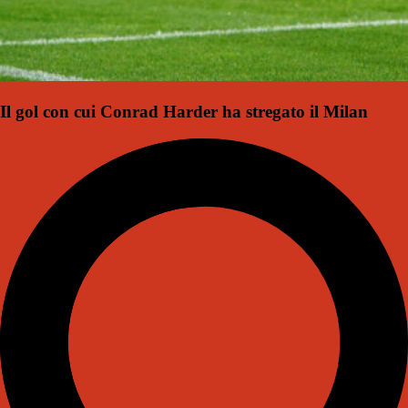
Il gol con cui Conrad Harder ha stregato il Milan