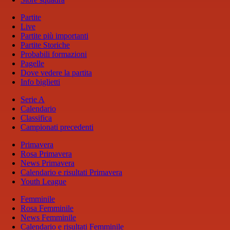
Partite
Live
Partite più importanti
Partite Storiche
Probabili formazioni
Pagelle
Dove vedere la partita
Info biglietti
Serie A
Calendario
Classifica
Campionati precedenti
Primavera
Rosa Primavera
News Primavera
Calendario e risultati Primavera
Youth League
Femminile
Rosa Femminile
News Femminile
Calendario e risultati Femminile