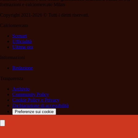
formazioni e calciomercato Milan
Copyright 2021-2026 © Tutti i diritti riservati.
Calciomercato
Scenari
Ufficialità
Ultima ora
Informazioni
Redazione
Trasparenza
Archivio
Community Policy
Cookie Policy e Privacy
Dichiarazione di accessibilità
Preferenze sui cookie