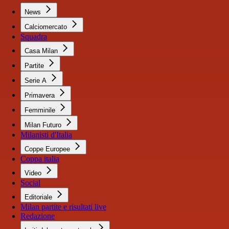
News
Calciomercato
Squadra
Casa Milan
Partite
Serie A
Primavera
Femminile
Milan Futuro
Milanisti d'Italia
Coppe Europee
Coppa italia
Video
Social
Editoriale
Milan partite e risultati live
Redazione