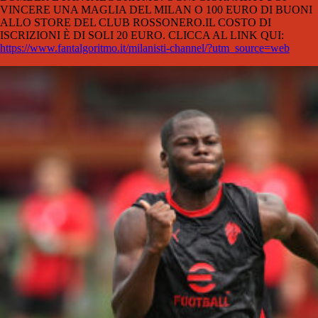
VINCERE UNA MAGLIA DEL MILAN O 100 EURO DI BUONI
ALLO STORE DEL CLUB ROSSONERO.IL COSTO DI
ISCRIZIONI È DI SOLI 20 EURO. CLICCA AL LINK QUI:
https://www.fantalgoritmo.it/milanisti-channel/?utm_source=web