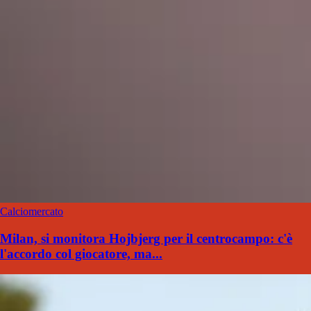
Calciomercato
Milan, si monitora Hojbjerg per il centrocampo: c'è
l'accordo col giocatore, ma...