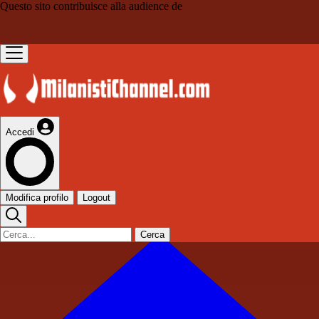
Questo sito contribuisce alla audience de
Accedi
Modifica profilo
Logout
Cerca