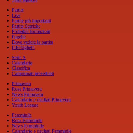
Partite
Live
Partite più importanti
Partite Storiche
Probabili formazioni
Pagelle
Dove vedere la partita
Info biglietti
Serie A
Calendario
Classifica
Campionati precedenti
Primavera
Rosa Primavera
News Primavera
Calendario e risultati Primavera
Youth League
Femminile
Rosa Femminile
News Femminile
Calendario e risultati Femminile