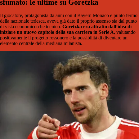
sfumato: le ultime su Goretzka
Il giocatore, protagonista da anni con il Bayern Monaco e punto fermo
della nazionale tedesca, aveva già dato il proprio assenso sia dal punto
di vista economico che tecnico.
Goretzka era attratto dall’idea di
iniziare un nuovo capitolo della sua carriera in Serie A,
valutando
positivamente il progetto rossonero e la possibilità di diventare un
elemento centrale della mediana milanista.