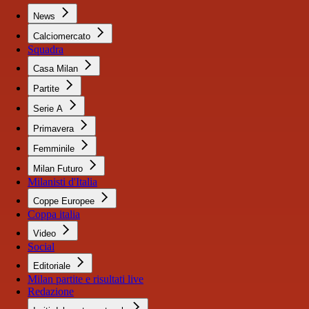
News
Calciomercato
Squadra
Casa Milan
Partite
Serie A
Primavera
Femminile
Milan Futuro
Milanisti d'Italia
Coppe Europee
Coppa italia
Video
Social
Editoriale
Milan partite e risultati live
Redazione