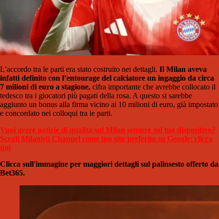
L’accordo tra le parti era stato costruito nei dettagli.
Il Milan aveva
infatti definito con l’entourage del calciatore un ingaggio da circa
7 milioni di euro a stagione,
cifra importante che avrebbe collocato il
tedesco tra i giocatori più pagati della rosa. A questo si sarebbe
aggiunto un bonus alla firma vicino ai 10 milioni di euro, già impostato
e concordato nei colloqui tra le parti.
Vuoi avere notizie di qualità sul Milan sempre sul tuo dispositivo?
Scegli Milanisti Channel come tuo sito preferito su Google: clicca
qui
Clicca sull'immagine per maggiori dettagli sul palinsesto offerto da
Bet365.