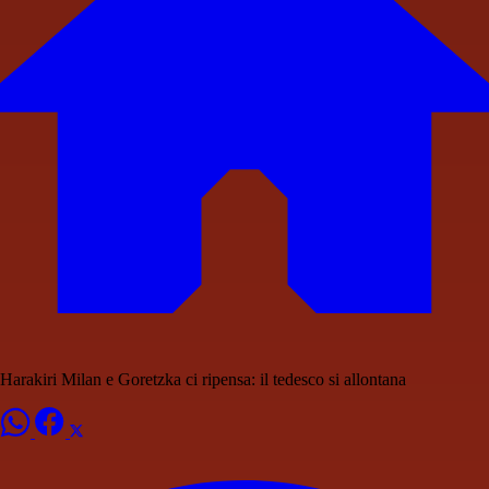
Harakiri Milan e Goretzka ci ripensa: il tedesco si allontana