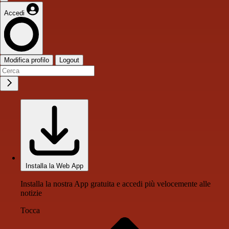
Accedi
Modifica profilo
Logout
Installa la Web App
Installa la nostra App gratuita e accedi più velocemente alle
notizie
Tocca