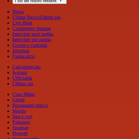
I siti del nostro network
News
Ultime News/Ultima ora
Live Blog
Conferenze Stampa
Interviste post partita
Interviste pre partita
Gossip e curiosità
Infortuni
Fantacalcio
Calciomercato
Scenari
Ufficialità
Ultima ora
Casa Milan
Glorie
Personaggi spicco
Maglia
Inni e cori
Palmares
Sponsor
Progetti
Store squadra