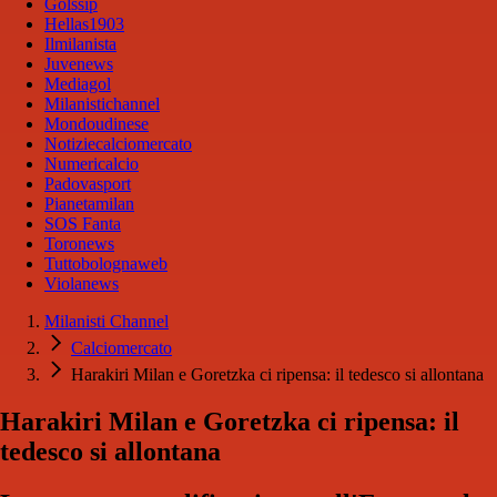
Golssip
Hellas1903
Ilmilanista
Juvenews
Mediagol
Milanistichannel
Mondoudinese
Notiziecalciomercato
Numericalcio
Padovasport
Pianetamilan
SOS Fanta
Toronews
Tuttobolognaweb
Violanews
Milanisti Channel
Calciomercato
Harakiri Milan e Goretzka ci ripensa: il tedesco si allontana
Harakiri Milan e Goretzka ci ripensa: il
tedesco si allontana