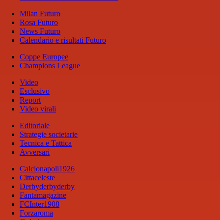
Milan Futuro
Rosa Futuro
News Futuro
Calendario e risultati Futuro
Coppe Europee
Champions League
Video
Esclusivo
Report
Video virali
Editoriale
Strategie societarie
Tecnica e Tattica
Avversari
Calcionapoli1926
Cittaceleste
Derbyderbyderby
Fantamagazine
FCInter1908
Forzaroma