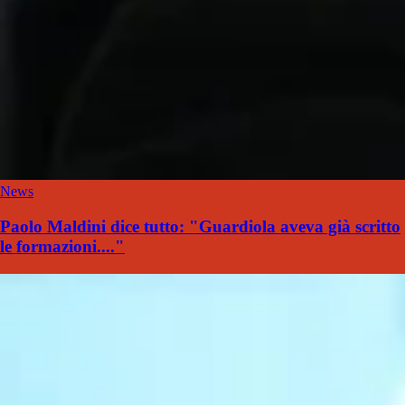
News
Paolo Maldini dice tutto: "Guardiola aveva già scritto
le formazioni...."