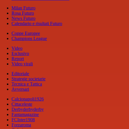
Milan Futuro
Rosa Futuro
News Futuro
Calendario e risultati Futuro
Coppe Europee
Champions League
Video
Esclusivo
Report
Video virali
Editoriale
Strategie societarie
Tecnica e Tattica
Avversari
Calcionapoli1926
Cittaceleste
Derbyderbyderby
Fantamagazine
FCInter1908
Forzaroma