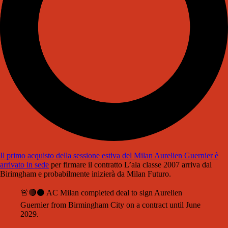
Il primo acquisto della sessione estiva del Milan Aurelien Guernier è
arrivato in sede
per firmare il contratto
L’ala classe 2007 arriva dal
Birimgham e probabilmente inizierà da Milan Futuro.
🚨🔴⚫️ AC Milan completed deal to sign Aurelien
Guernier from Birmingham City on a contract until June
2029.