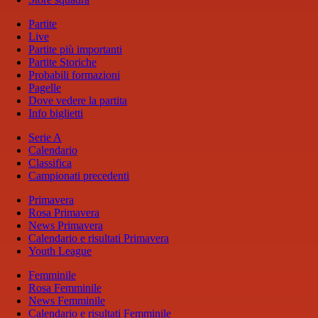
Partite
Live
Partite più importanti
Partite Storiche
Probabili formazioni
Pagelle
Dove vedere la partita
Info biglietti
Serie A
Calendario
Classifica
Campionati precedenti
Primavera
Rosa Primavera
News Primavera
Calendario e risultati Primavera
Youth League
Femminile
Rosa Femminile
News Femminile
Calendario e risultati Femminile