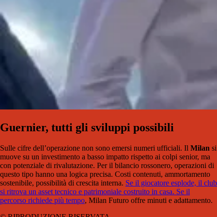
Guernier, tutti gli sviluppi possibili
Sulle cifre dell’operazione non sono emersi numeri ufficiali. Il
Milan
si
muove su un investimento a basso impatto rispetto ai colpi senior, ma
con potenziale di rivalutazione. Per il bilancio rossonero, operazioni di
questo tipo hanno una logica precisa. Costi contenuti, ammortamento
sostenibile, possibilità di crescita interna.
Se il giocatore esplode, il club
si ritrova un asset tecnico e patrimoniale costruito in casa. Se il
percorso richiede più tempo
, Milan Futuro offre minuti e adattamento.
© RIPRODUZIONE RISERVATA