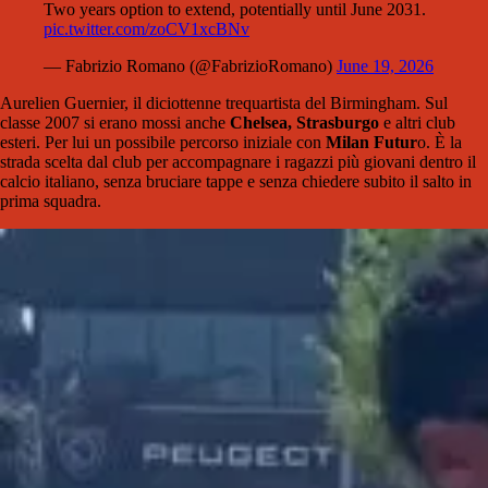
Two years option to extend, potentially until June 2031.
pic.twitter.com/zoCV1xcBNv
— Fabrizio Romano (@FabrizioRomano)
June 19, 2026
Aurelien Guernier, il diciottenne trequartista del Birmingham. Sul
classe 2007 si erano mossi anche
Chelsea, Strasburgo
e altri club
esteri. Per lui un possibile percorso iniziale con
Milan Futur
o. È la
strada scelta dal club per accompagnare i ragazzi più giovani dentro il
calcio italiano, senza bruciare tappe e senza chiedere subito il salto in
prima squadra.