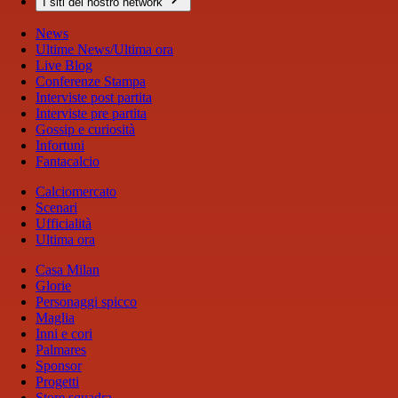
I siti del nostro network
News
Ultime News/Ultima ora
Live Blog
Conferenze Stampa
Interviste post partita
Interviste pre partita
Gossip e curiosità
Infortuni
Fantacalcio
Calciomercato
Scenari
Ufficialità
Ultima ora
Casa Milan
Glorie
Personaggi spicco
Maglia
Inni e cori
Palmares
Sponsor
Progetti
Store squadra