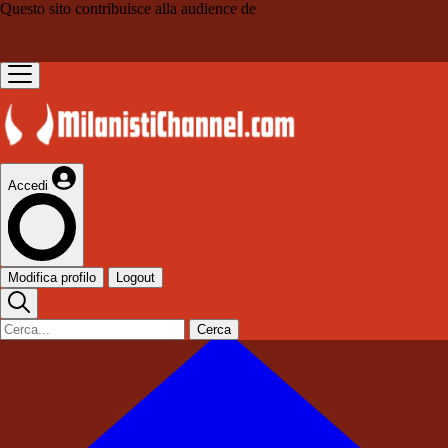
Questo sito contribuisce alla audience de
Accedi
Modifica profilo
Logout
Cerca