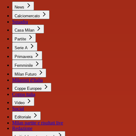
News
Calciomercato
Squadra
Casa Milan
Partite
Serie A
Primavera
Femminile
Milan Futuro
Milanisti d'Italia
Coppe Europee
Coppa italia
Video
Social
Editoriale
Milan partite e risultati live
Redazione