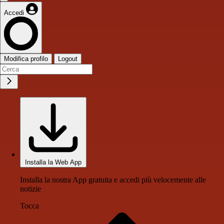
Accedi
Modifica profilo
Logout
Installa la Web App
Installa la nostra App gratuita e accedi più velocemente alle
notizie
Tocca