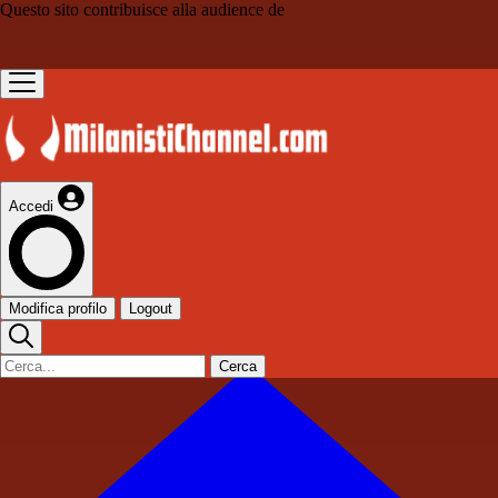
Questo sito contribuisce alla audience de
Accedi
Modifica profilo
Logout
Cerca