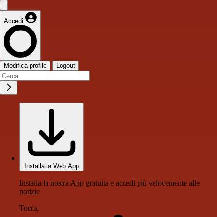
Accedi
Modifica profilo
Logout
Installa la Web App
Installa la nostra App gratuita e accedi più velocemente alle
notizie
Tocca