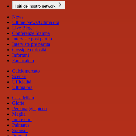
I siti del nostro network
News
Ultime News/Ultima ora
Live Blog
Conferenze Stampa
Interviste post partita
Interviste pre partita
Gossip e curiosità
Infortuni
Fantacalcio
Calciomercato
Scenari
Ufficialità
Ultima ora
Casa Milan
Glorie
Personaggi spicco
Maglia
Inni e cori
Palmares
Sponsor
Progetti