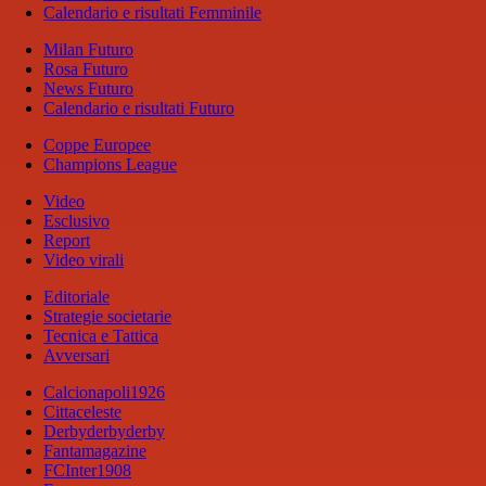
Calendario e risultati Femminile
Milan Futuro
Rosa Futuro
News Futuro
Calendario e risultati Futuro
Coppe Europee
Champions League
Video
Esclusivo
Report
Video virali
Editoriale
Strategie societarie
Tecnica e Tattica
Avversari
Calcionapoli1926
Cittaceleste
Derbyderbyderby
Fantamagazine
FCInter1908