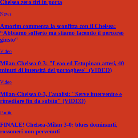
Chelsea zero tiri in porta
News
Amorim commenta la sconfitta con il Chelsea:
“Abbiamo sofferto ma stiamo facendo il percorso
giusto“
Video
Milan-Chelsea 0-3: "Leao ed Estupinan attesi, 40
minuti di intensità del portoghese" (VIDEO)
Video
Milan-Chelsea 0-3, l'analisi: "Serve intervenire e
rimediare fin da subito" (VIDEO)
Partite
FINALE! Chelsea-Milan 3-0: blues dominanti,
rossoneri non pervenuti