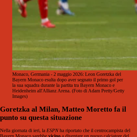
Monaco, Germania - 2 maggio 2026: Leon Goretzka del
Bayern Monaco esulta dopo aver segnato il primo gol per
la sua squadra durante la partita tra Bayern Monaco e
Heidenheim all'Allianz Arena. (Foto di Adam Pretty/Getty
Images)
Goretzka al Milan, Matteo Moretto fa il
punto su questa situazione
Nella giornata di ieri, la
ESPN
ha riportato che il centrocampista del
Bayern Monaco sarebbe
vicino
a diventare un nuovo calciatore del