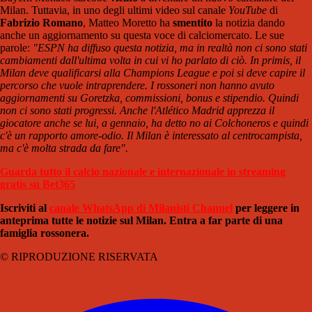
Milan. Tuttavia, in uno degli ultimi video sul canale
YouTube
di
Fabrizio Romano
, Matteo Moretto ha
smentito
la notizia dando
anche un aggiornamento su questa voce di calciomercato. Le sue
parole:
"ESPN ha diffuso questa notizia, ma in realtà non ci sono stati
cambiamenti dall'ultima volta in cui vi ho parlato di ciò. In primis, il
Milan deve qualificarsi alla Champions League e poi si deve capire il
percorso che vuole intraprendere. I rossoneri non hanno avuto
aggiornamenti su Goretzka, commissioni, bonus e stipendio. Quindi
non ci sono stati progressi. Anche l'Atlético Madrid apprezza il
giocatore anche se lui, a gennaio, ha detto no ai Colchoneros e quindi
c'è un rapporto amore-odio. Il Milan è interessato al centrocampista,
ma c'è molta strada da fare".
Guarda tutto il calcio nazionale e internazionale in streaming
gratis su Bet365
Iscriviti al
canale WhatsApp di Milanisti Channel
per leggere in
anteprima tutte le notizie sul Milan. Entra a far parte di una
famiglia rossonera.
© RIPRODUZIONE RISERVATA