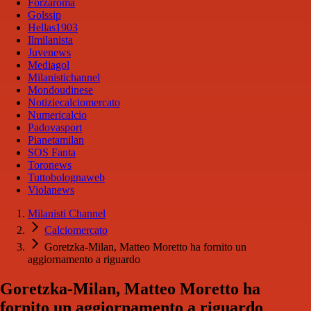
Forzaroma
Golssip
Hellas1903
Ilmilanista
Juvenews
Mediagol
Milanistichannel
Mondoudinese
Notiziecalciomercato
Numericalcio
Padovasport
Pianetamilan
SOS Fanta
Toronews
Tuttobolognaweb
Violanews
Milanisti Channel
Calciomercato
Goretzka-Milan, Matteo Moretto ha fornito un
aggiornamento a riguardo
Goretzka-Milan, Matteo Moretto ha
fornito un aggiornamento a riguardo