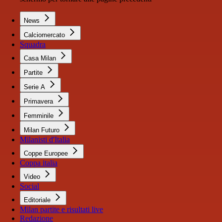
News
Calciomercato
Squadra
Casa Milan
Partite
Serie A
Primavera
Femminile
Milan Futuro
Milanisti d'Italia
Coppe Europee
Coppa italia
Video
Social
Editoriale
Milan partite e risultati live
Redazione