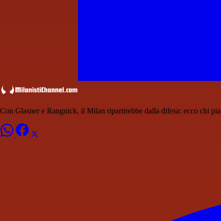
Con Glasner e Rangnick, il Milan ripartirebbe dalla difesa: ecco chi pi