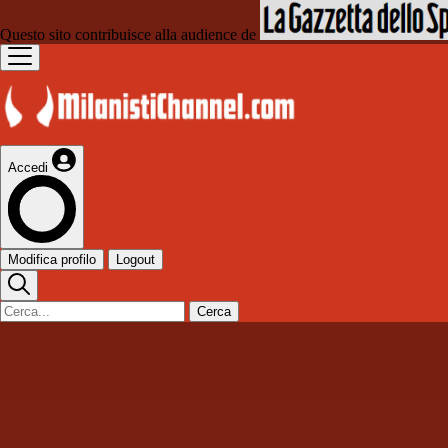
Questo sito contribuisce alla audience de
Accedi
Modifica profilo
Logout
Cerca