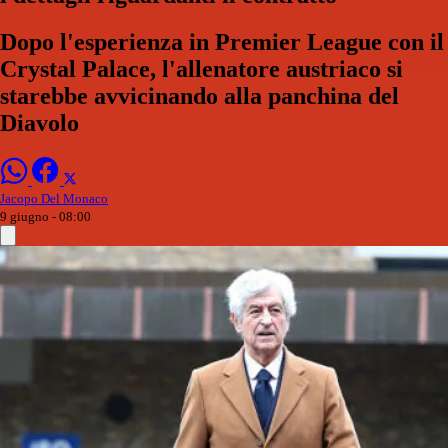
Dopo l'esperienza in Premier League con il
Crystal Palace, l'allenatore austriaco si
starebbe avvicinando alla panchina del
Diavolo
Jacopo Del Monaco
9 giugno - 08:00