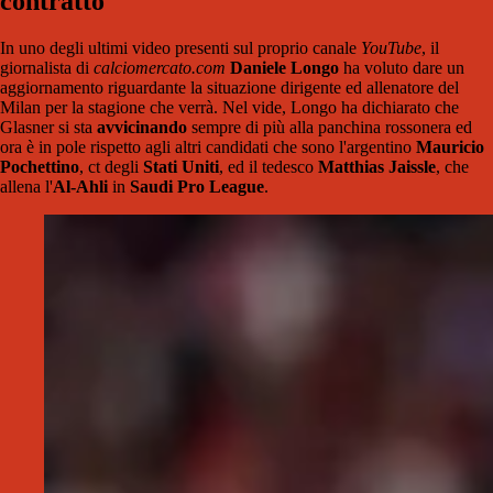
contratto
In uno degli ultimi video presenti sul proprio canale
YouTube
, il
giornalista di
calciomercato.com
Daniele Longo
ha voluto dare un
aggiornamento riguardante la situazione dirigente ed allenatore del
Milan per la stagione che verrà. Nel vide, Longo ha dichiarato che
Glasner si sta
avvicinando
sempre di più alla panchina rossonera ed
ora è in pole rispetto agli altri candidati che sono l'argentino
Mauricio
Pochettino
, ct degli
Stati Uniti
, ed il tedesco
Matthias Jaissle
, che
allena l'
Al-Ahli
in
Saudi Pro League
.