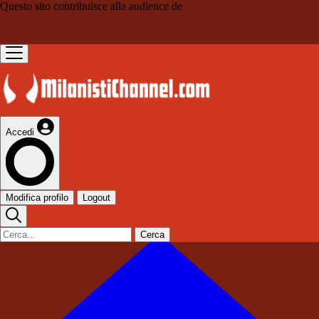
Questo sito contribuisce alla audience de
Accedi
Modifica profilo
Logout
Cerca