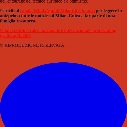
dell'entourage del tecnico austriaco c'è ottimismo.
Iscriviti al
canale WhatsApp di Milanisti Channel
per leggere in
anteprima tutte le notizie sul Milan. Entra a far parte di una
famiglia rossonera.
Guarda tutto il calcio nazionale e internazionale in streaming
gratis su Bet365
© RIPRODUZIONE RISERVATA