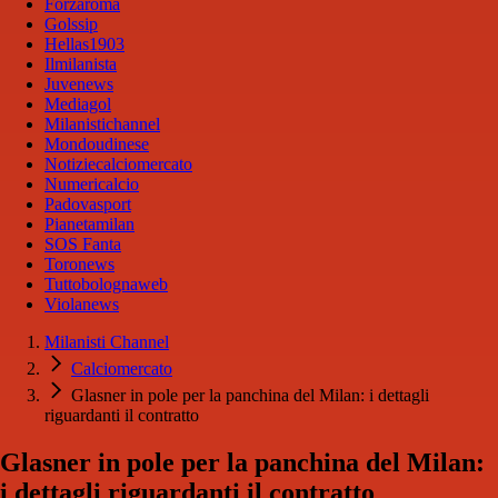
Forzaroma
Golssip
Hellas1903
Ilmilanista
Juvenews
Mediagol
Milanistichannel
Mondoudinese
Notiziecalciomercato
Numericalcio
Padovasport
Pianetamilan
SOS Fanta
Toronews
Tuttobolognaweb
Violanews
Milanisti Channel
Calciomercato
Glasner in pole per la panchina del Milan: i dettagli
riguardanti il contratto
Glasner in pole per la panchina del Milan:
i dettagli riguardanti il contratto