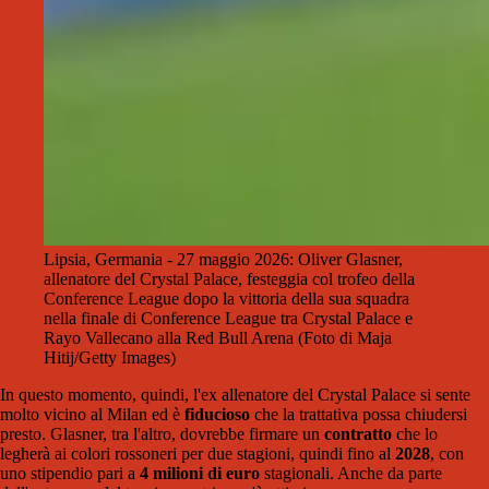
Lipsia, Germania - 27 maggio 2026: Oliver Glasner,
allenatore del Crystal Palace, festeggia col trofeo della
Conference League dopo la vittoria della sua squadra
nella finale di Conference League tra Crystal Palace e
Rayo Vallecano alla Red Bull Arena (Foto di Maja
Hitij/Getty Images)
In questo momento, quindi, l'ex allenatore del Crystal Palace si sente
molto vicino al Milan ed è
fiducioso
che la trattativa possa chiudersi
presto. Glasner, tra l'altro, dovrebbe firmare un
contratto
che lo
legherà ai colori rossoneri per due stagioni, quindi fino al
2028
, con
uno stipendio pari a
4 milioni di euro
stagionali. Anche da parte