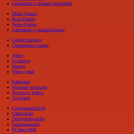
Calendario e risultati Femminile
Milan Futuro
Rosa Futuro
News Futuro
Calendario e risultati Futuro
Coppe Europee
Champions League
Video
Esclusivo
Report
Video virali
Editoriale
Strategie societarie
Tecnica e Tattica
Avversari
Calcionapoli1926
Cittaceleste
Derbyderbyderby
Fantamagazine
FCInter1908