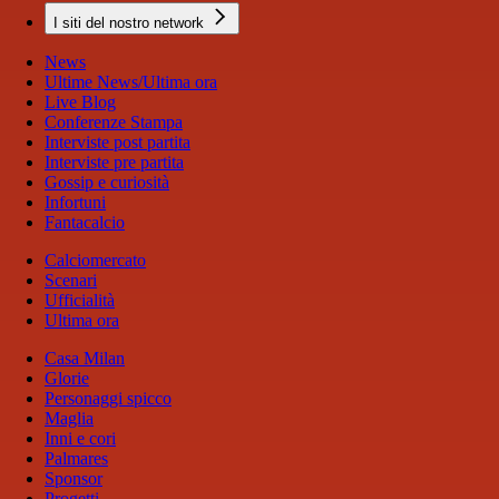
I siti del nostro network
News
Ultime News/Ultima ora
Live Blog
Conferenze Stampa
Interviste post partita
Interviste pre partita
Gossip e curiosità
Infortuni
Fantacalcio
Calciomercato
Scenari
Ufficialità
Ultima ora
Casa Milan
Glorie
Personaggi spicco
Maglia
Inni e cori
Palmares
Sponsor
Progetti