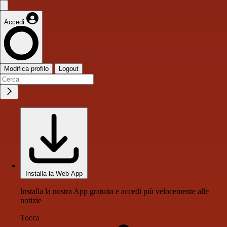
Accedi
Modifica profilo
Logout
Installa la Web App
Installa la nostra App gratuita e accedi più velocemente alle
notizie
Tocca