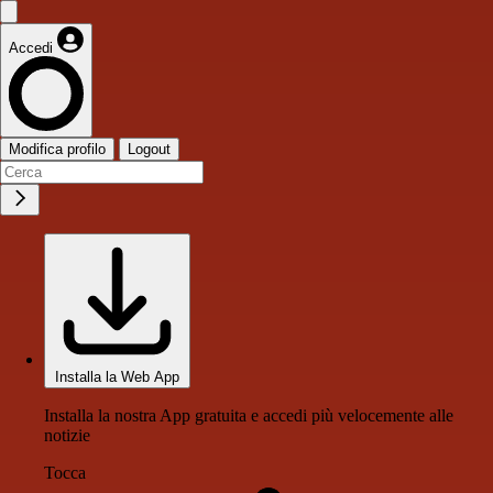
Accedi
Modifica profilo
Logout
Installa la Web App
Installa la nostra App gratuita e accedi più velocemente alle
notizie
Tocca