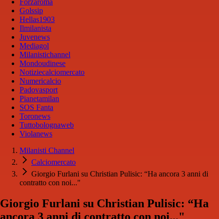
Forzaroma
Golssip
Hellas1903
Ilmilanista
Juvenews
Mediagol
Milanistichannel
Mondoudinese
Notiziecalciomercato
Numericalcio
Padovasport
Pianetamilan
SOS Fanta
Toronews
Tuttobolognaweb
Violanews
Milanisti Channel
Calciomercato
Giorgio Furlani su Christian Pulisic: “Ha ancora 3 anni di
contratto con noi..."
Giorgio Furlani su Christian Pulisic: “Ha
ancora 3 anni di contratto con noi..."