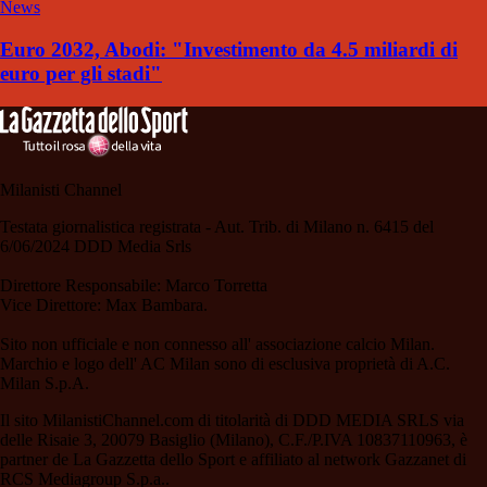
News
Euro 2032, Abodi: "Investimento da 4.5 miliardi di
euro per gli stadi"
Milanisti Channel
Testata giornalistica registrata - Aut. Trib. di Milano n. 6415 del
6/06/2024 DDD Media Srls
Direttore Responsabile: Marco Torretta
Vice Direttore: Max Bambara.
Sito non ufficiale e non connesso all' associazione calcio Milan.
Marchio e logo dell' AC Milan sono di esclusiva proprietà di A.C.
Milan S.p.A.
Il sito MilanistiChannel.com di titolarità di DDD MEDIA SRLS via
delle Risaie 3, 20079 Basiglio (Milano), C.F./P.IVA 10837110963, è
partner de La Gazzetta dello Sport e affiliato al network Gazzanet di
RCS Mediagroup S.p.a..