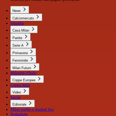
News
Calciomercato
Squadra
Casa Milan
Partite
Serie A
Primavera
Femminile
Milan Futuro
Milanisti d'Italia
Coppe Europee
Coppa italia
Video
Social
Editoriale
Milan partite e risultati live
Redazione