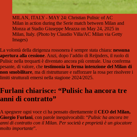
MILAN, ITALY - MAY 24: Christian Pulisic of AC
Milan in action during the Serie match between Milan and
Monza at Stadio Giuseppe Meazza on May 24, 2025 in
Milan, Italy. (Photo by Claudio Villa/AC Milan via Getty
Images)
La volontà della dirigenza rossonera è sempre stata chiara:
nessuna
apertura alla cessione
. Anzi, dopo l’addio di Reijnders, il ruolo di
Pulisic nella trequarti è diventato ancora più centrale. Una conferma
pesante, di valore, che
testimonia la ferma intenzione del Milan di
non smobilitare
, ma di ristrutturare e rafforzare la rosa per risolvere i
limiti strutturali emersi nella stagione 2024/2025.
Furlani chiarisce: “Pulisic ha ancora tre
anni di contratto”
A spegnere ogni voce ci ha pensato direttamente il
CEO del Milan,
Giorgio Furlani
, con parole inequivocabili: “
Pulisic ha ancora tre
anni di contratto con il Milan. Per società e proprietà è un giocatore
molto importante
”.