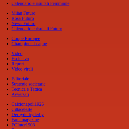
Calendario e risultati Femminile
Milan Futuro
Rosa Futuro
News Futuro
Calendario e risultati Futuro
Coppe Europee
Champions League
Video
Esclusivo
Report
Video virali
Editoriale
Strategie societarie
Tecnica e Tattica
Avversari
Calcionapoli1926
Cittaceleste
Derbyderbyderby
Fantamagazine
FCInter1908