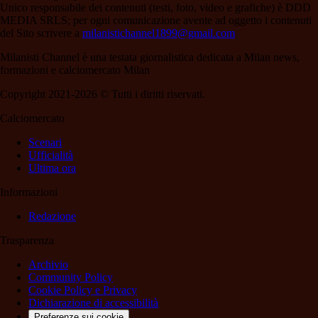
Unico responsabile dei contenuti (testi, foto, video e grafiche) è DDD
MEDIA SRLS; per ogni comunicazione avente ad oggetto i contenuti
del Sito scrivere a
milanistichannel1899@gmail.com
Milanisti Channel è una testata giornalistica dedicata a Milan news,
formazioni e calciomercato Milan
Copyright 2021-2026 © Tutti i diritti riservati.
Calciomercato
Scenari
Ufficialità
Ultima ora
Informazioni
Redazione
Trasparenza
Archivio
Community Policy
Cookie Policy e Privacy
Dichiarazione di accessibilità
Preferenze sui cookie