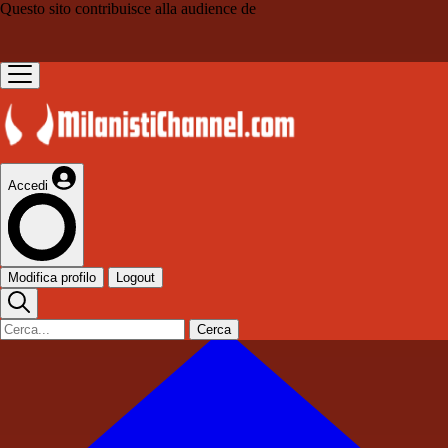
Questo sito contribuisce alla audience de
Accedi
Modifica profilo
Logout
Cerca