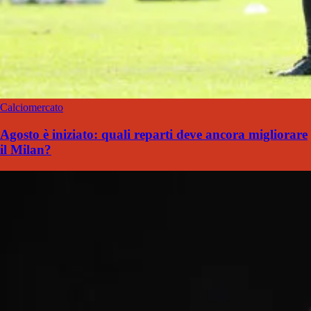
Calciomercato
Agosto è iniziato: quali reparti deve ancora migliorare
il Milan?