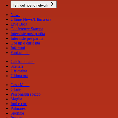
I siti del nostro network
News
Ultime News/Ultima ora
Live Blog
Conferenze Stampa
Interviste post partita
Interviste pre partita
Gossip e curiosità
Infortuni
Fantacalcio
Calciomercato
Scenari
Ufficialità
Ultima ora
Casa Milan
Glorie
Personaggi spicco
Maglia
Inni e cori
Palmares
Sponsor
Progetti