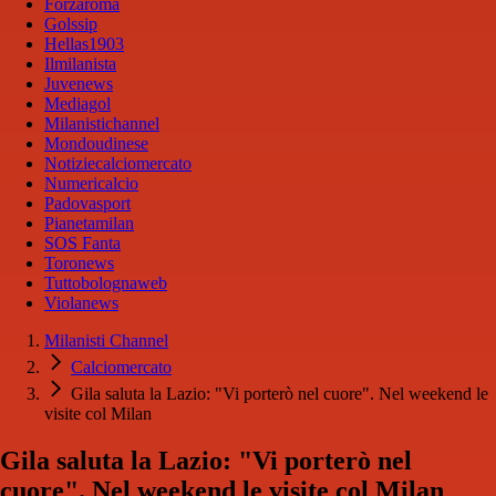
Forzaroma
Golssip
Hellas1903
Ilmilanista
Juvenews
Mediagol
Milanistichannel
Mondoudinese
Notiziecalciomercato
Numericalcio
Padovasport
Pianetamilan
SOS Fanta
Toronews
Tuttobolognaweb
Violanews
Milanisti Channel
Calciomercato
Gila saluta la Lazio: "Vi porterò nel cuore". Nel weekend le
visite col Milan
Gila saluta la Lazio: "Vi porterò nel
cuore". Nel weekend le visite col Milan