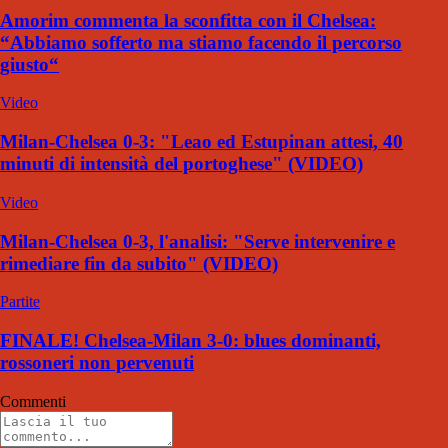
Amorim commenta la sconfitta con il Chelsea:
“Abbiamo sofferto ma stiamo facendo il percorso
giusto“
Video
Milan-Chelsea 0-3: "Leao ed Estupinan attesi, 40
minuti di intensità del portoghese" (VIDEO)
Video
Milan-Chelsea 0-3, l'analisi: "Serve intervenire e
rimediare fin da subito" (VIDEO)
Partite
FINALE! Chelsea-Milan 3-0: blues dominanti,
rossoneri non pervenuti
Commenti