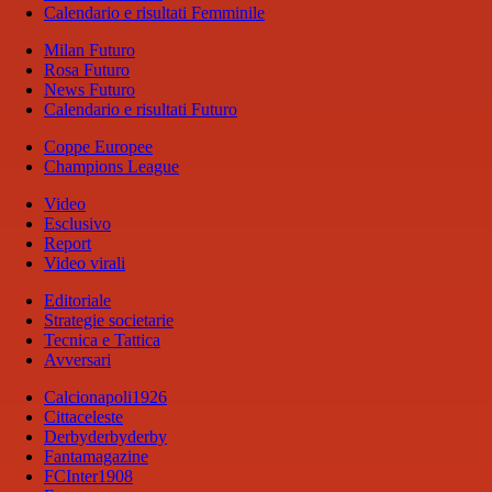
Calendario e risultati Femminile
Milan Futuro
Rosa Futuro
News Futuro
Calendario e risultati Futuro
Coppe Europee
Champions League
Video
Esclusivo
Report
Video virali
Editoriale
Strategie societarie
Tecnica e Tattica
Avversari
Calcionapoli1926
Cittaceleste
Derbyderbyderby
Fantamagazine
FCInter1908