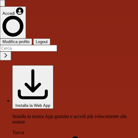
Accedi
Modifica profilo
Logout
Installa la Web App
Installa la nostra App gratuita e accedi più velocemente alle
notizie
Tocca