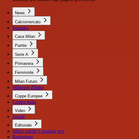
News
Calciomercato
Squadra
Casa Milan
Partite
Serie A
Primavera
Femminile
Milan Futuro
Milanisti d'Italia
Coppe Europee
Coppa italia
Video
Social
Editoriale
Milan partite e risultati live
Redazione