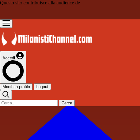
Questo sito contribuisce alla audience de
Accedi
Modifica profilo
Logout
Cerca