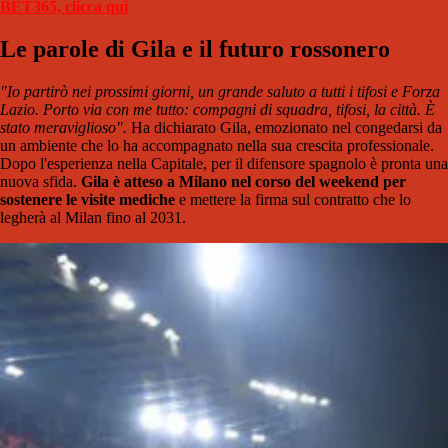
BET365, clicca qui
Le parole di Gila e il futuro rossonero
"Io partirò nei prossimi giorni, un grande saluto a tutti i tifosi e Forza
Lazio. Porto via con me tutto: compagni di squadra, tifosi, la città. È
stato meraviglioso".
Ha dichiarato Gila, emozionato nel congedarsi da
un ambiente che lo ha accompagnato nella sua crescita professionale.
Dopo l'esperienza nella Capitale, per il difensore spagnolo è pronta una
nuova sfida.
Gila è atteso a Milano nel corso del weekend per
sostenere le visite mediche
e mettere la firma sul contratto che lo
legherà al Milan fino al 2031.