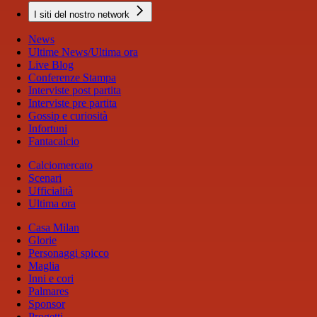
I siti del nostro network
News
Ultime News/Ultima ora
Live Blog
Conferenze Stampa
Interviste post partita
Interviste pre partita
Gossip e curiosità
Infortuni
Fantacalcio
Calciomercato
Scenari
Ufficialità
Ultima ora
Casa Milan
Glorie
Personaggi spicco
Maglia
Inni e cori
Palmares
Sponsor
Progetti