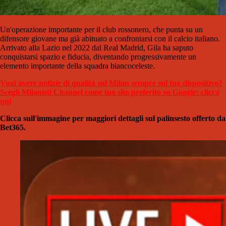
Un'operazione importante per il club rossonero, che punta su un
difensore giovane ma già abituato a confrontarsi con il calcio italiano.
Arrivato alla Lazio nel 2022 dal Real Madrid, Gila ha saputo
conquistarsi spazio e fiducia, diventando progressivamente un
elemento importante della squadra biancoceleste.
Vuoi avere notizie di qualità sul Milan sempre sul tuo dispositivo?
Scegli Milanisti Channel come tuo sito preferito su Google: clicca
qui
Clicca sull'immagine per maggiori dettagli sul palinsesto offerto da
Bet365.