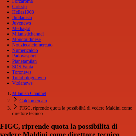
Forzaroma
Golssip
Hellas1903
Ilmilanista
Juvenews
Mediagol
Milanistichannel
Mondoudinese
Notiziecalciomercato
Numericalcio
Padovasport
Pianetamilan
SOS Fanta
Toronews
Tuttobolognaweb
Violanews
Milanisti Channel
Calciomercato
FIGC, riprende quota la possibilità di vedere Maldini come
direttore tecnico
FIGC, riprende quota la possibilità di
vedere Maldini come direttore tecnico