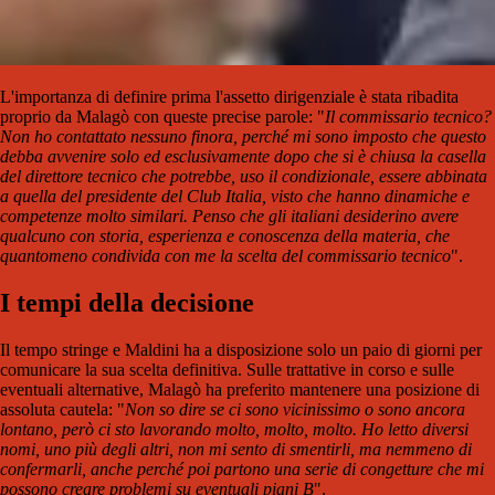
L'importanza di definire prima l'assetto dirigenziale è stata ribadita
proprio da Malagò con queste precise parole: "
Il commissario tecnico?
Non ho contattato nessuno finora, perché mi sono imposto che questo
debba avvenire solo ed esclusivamente dopo che si è chiusa la casella
del direttore tecnico che potrebbe, uso il condizionale, essere abbinata
a quella del presidente del Club Italia, visto che hanno dinamiche e
competenze molto similari. Penso che gli italiani desiderino avere
qualcuno con storia, esperienza e conoscenza della materia, che
quantomeno condivida con me la scelta del commissario tecnico
".
I tempi della decisione
Il tempo stringe e Maldini ha a disposizione solo un paio di giorni per
comunicare la sua scelta definitiva. Sulle trattative in corso e sulle
eventuali alternative, Malagò ha preferito mantenere una posizione di
assoluta cautela: "
Non so dire se ci sono vicinissimo o sono ancora
lontano, però ci sto lavorando molto, molto, molto. Ho letto diversi
nomi, uno più degli altri, non mi sento di smentirli, ma nemmeno di
confermarli, anche perché poi partono una serie di congetture che mi
possono creare problemi su eventuali piani B
".