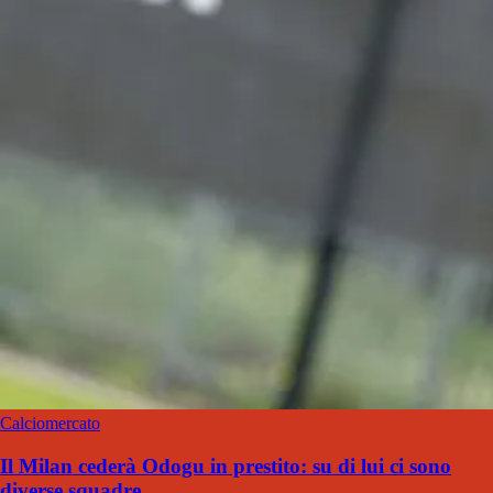
Calciomercato
Il Milan cederà Odogu in prestito: su di lui ci sono
diverse squadre