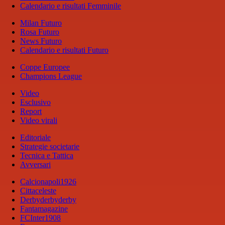
Calendario e risultati Femminile
Milan Futuro
Rosa Futuro
News Futuro
Calendario e risultati Futuro
Coppe Europee
Champions League
Video
Esclusivo
Report
Video virali
Editoriale
Strategie societarie
Tecnica e Tattica
Avversari
Calcionapoli1926
Cittaceleste
Derbyderbyderby
Fantamagazine
FCInter1908