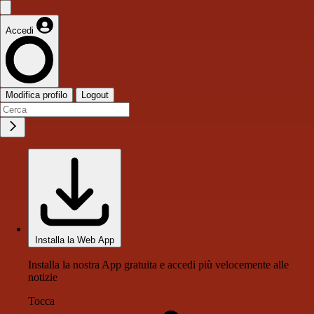
Accedi
Modifica profilo
Logout
Installa la Web App
Installa la nostra App gratuita e accedi più velocemente alle
notizie
Tocca