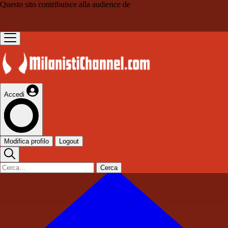
Questo sito contribuisce alla audience de
Accedi
Modifica profilo
Logout
Cerca