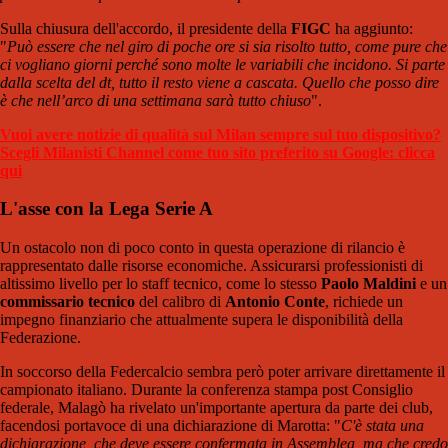
Sulla chiusura dell'accordo, il presidente della
FIGC
ha aggiunto:
"
Può essere che nel giro di poche ore si sia risolto tutto, come pure che
ci vogliano giorni perché sono molte le variabili che incidono. Si parte
dalla scelta del dt, tutto il resto viene a cascata. Quello che posso dire
è che nell’arco di una settimana sarà tutto chiuso
".
Vuoi avere notizie di qualità sul Milan sempre sul tuo dispositivo?
Scegli Milanisti Channel come tuo sito preferito su Google: clicca
qui
L'asse con la Lega Serie A
Un ostacolo non di poco conto in questa operazione di rilancio è
rappresentato dalle risorse economiche. Assicurarsi professionisti di
altissimo livello per lo staff tecnico, come lo stesso
Paolo Maldini
e un
commissario tecnico
del calibro di
Antonio Conte
, richiede un
impegno finanziario che attualmente supera le disponibilità della
Federazione.
In soccorso della Federcalcio sembra però poter arrivare direttamente il
campionato italiano. Durante la conferenza stampa post Consiglio
federale, Malagò ha rivelato un'importante apertura da parte dei club,
facendosi portavoce di una dichiarazione di Marotta: "
C'è stata una
dichiarazione, che deve essere confermata in Assemblea, ma che credo