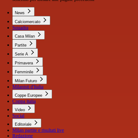
News
Calciomercato
Squadra
Casa Milan
Partite
Serie A
Primavera
Femminile
Milan Futuro
Milanisti d'Italia
Coppe Europee
Coppa italia
Video
Social
Editoriale
Milan partite e risultati live
Redazione