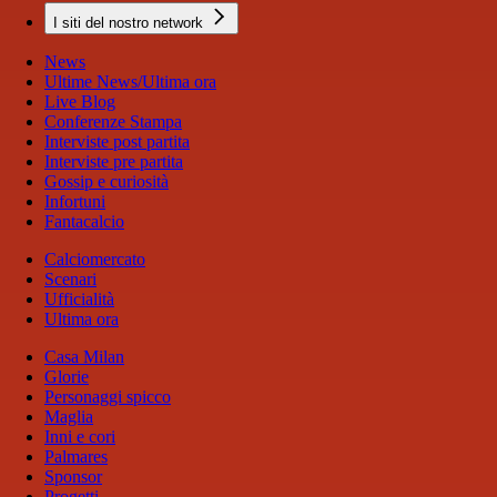
I siti del nostro network
News
Ultime News/Ultima ora
Live Blog
Conferenze Stampa
Interviste post partita
Interviste pre partita
Gossip e curiosità
Infortuni
Fantacalcio
Calciomercato
Scenari
Ufficialità
Ultima ora
Casa Milan
Glorie
Personaggi spicco
Maglia
Inni e cori
Palmares
Sponsor
Progetti