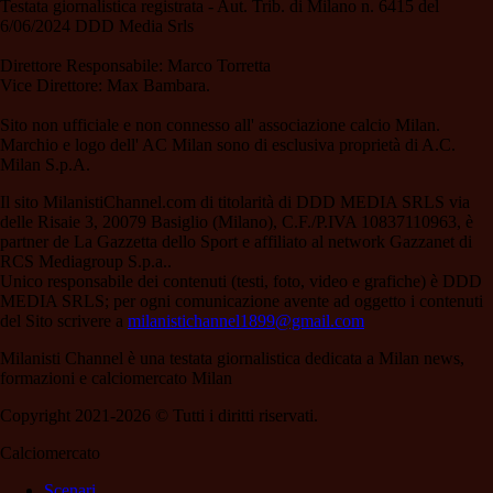
Testata giornalistica registrata - Aut. Trib. di Milano n. 6415 del
6/06/2024 DDD Media Srls
Direttore Responsabile: Marco Torretta
Vice Direttore: Max Bambara.
Sito non ufficiale e non connesso all' associazione calcio Milan.
Marchio e logo dell' AC Milan sono di esclusiva proprietà di A.C.
Milan S.p.A.
Il sito MilanistiChannel.com di titolarità di DDD MEDIA SRLS via
delle Risaie 3, 20079 Basiglio (Milano), C.F./P.IVA 10837110963, è
partner de La Gazzetta dello Sport e affiliato al network Gazzanet di
RCS Mediagroup S.p.a..
Unico responsabile dei contenuti (testi, foto, video e grafiche) è DDD
MEDIA SRLS; per ogni comunicazione avente ad oggetto i contenuti
del Sito scrivere a
milanistichannel1899@gmail.com
Milanisti Channel è una testata giornalistica dedicata a Milan news,
formazioni e calciomercato Milan
Copyright 2021-2026 © Tutti i diritti riservati.
Calciomercato
Scenari