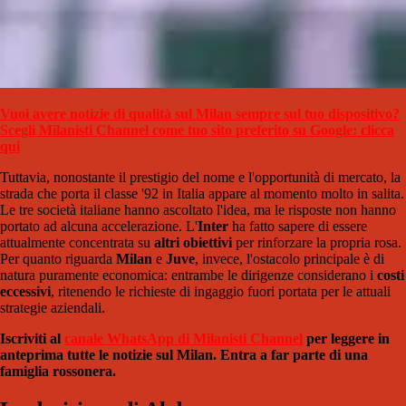
Vuoi avere notizie di qualità sul Milan sempre sul tuo dispositivo?
Scegli Milanisti Channel come tuo sito preferito su Google: clicca
qui
Tuttavia, nonostante il prestigio del nome e l'opportunità di mercato, la
strada che porta il classe '92 in Italia appare al momento molto in salita.
Le tre società italiane hanno ascoltato l'idea, ma le risposte non hanno
portato ad alcuna accelerazione. L'
Inter
ha fatto sapere di essere
attualmente concentrata su
altri obiettivi
per rinforzare la propria rosa.
Per quanto riguarda
Milan
e
Juve
, invece, l'ostacolo principale è di
natura puramente economica: entrambe le dirigenze considerano i
costi
eccessivi
, ritenendo le richieste di ingaggio fuori portata per le attuali
strategie aziendali.
Iscriviti al
canale WhatsApp di Milanisti Channel
per leggere in
anteprima tutte le notizie sul Milan. Entra a far parte di una
famiglia rossonera.