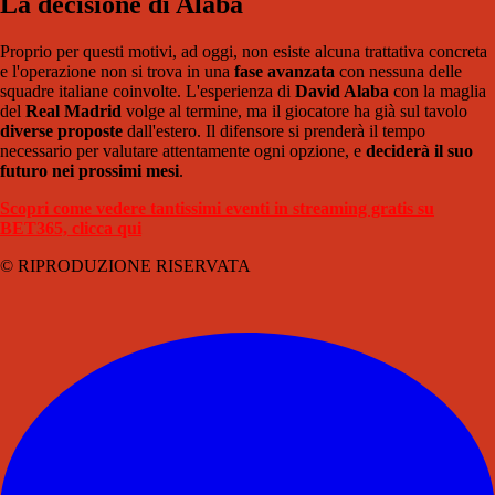
La decisione di Alaba
Proprio per questi motivi, ad oggi, non esiste alcuna trattativa concreta
e l'operazione non si trova in una
fase avanzata
con nessuna delle
squadre italiane coinvolte. L'esperienza di
David Alaba
con la maglia
del
Real Madrid
volge al termine, ma il giocatore ha già sul tavolo
diverse proposte
dall'estero. Il difensore si prenderà il tempo
necessario per valutare attentamente ogni opzione, e
deciderà il suo
futuro nei prossimi mesi
.
Scopri come vedere tantissimi eventi in streaming gratis su
BET365, clicca qui
© RIPRODUZIONE RISERVATA