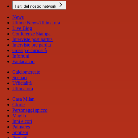
I siti del nostro network
News
Ultime News/Ultima ora
Live Blog
Conferenze Stampa
Interviste post partita
Interviste pre partita
Gossip e curiosità
Infortuni
Fantacalcio
Calciomercato
Scenari
Ufficialità
Ultima ora
Casa Milan
Glorie
Personaggi spicco
Maglia
Inni e cori
Palmares
Sponsor
Progetti