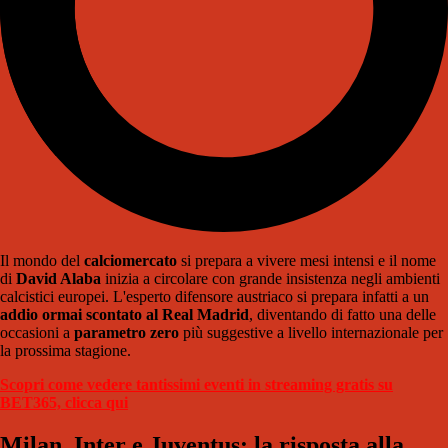
Il mondo del
calciomercato
si prepara a vivere mesi intensi e il nome
di
David Alaba
inizia a circolare con grande insistenza negli ambienti
calcistici europei. L'esperto difensore austriaco si prepara infatti a un
addio ormai scontato al Real Madrid
, diventando di fatto una delle
occasioni a
parametro zero
più suggestive a livello internazionale per
la prossima stagione.
Scopri come vedere tantissimi eventi in streaming gratis su
BET365, clicca qui
Milan, Inter e Juventus: la risposta alla