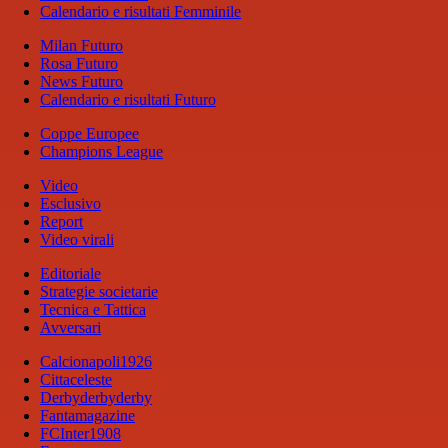
Calendario e risultati Femminile
Milan Futuro
Rosa Futuro
News Futuro
Calendario e risultati Futuro
Coppe Europee
Champions League
Video
Esclusivo
Report
Video virali
Editoriale
Strategie societarie
Tecnica e Tattica
Avversari
Calcionapoli1926
Cittaceleste
Derbyderbyderby
Fantamagazine
FCInter1908