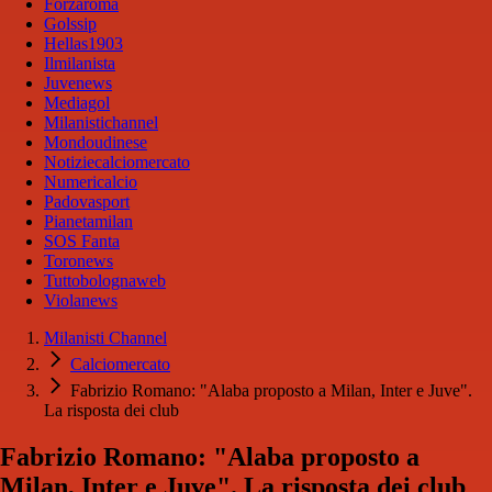
Forzaroma
Golssip
Hellas1903
Ilmilanista
Juvenews
Mediagol
Milanistichannel
Mondoudinese
Notiziecalciomercato
Numericalcio
Padovasport
Pianetamilan
SOS Fanta
Toronews
Tuttobolognaweb
Violanews
Milanisti Channel
Calciomercato
Fabrizio Romano: "Alaba proposto a Milan, Inter e Juve".
La risposta dei club
Fabrizio Romano: "Alaba proposto a
Milan, Inter e Juve". La risposta dei club