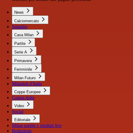
News
Calciomercato
Squadra
Casa Milan
Partite
Serie A
Primavera
Femminile
Milan Futuro
Milanisti d'Italia
Coppe Europee
Coppa italia
Video
Social
Editoriale
Milan partite e risultati live
Redazione