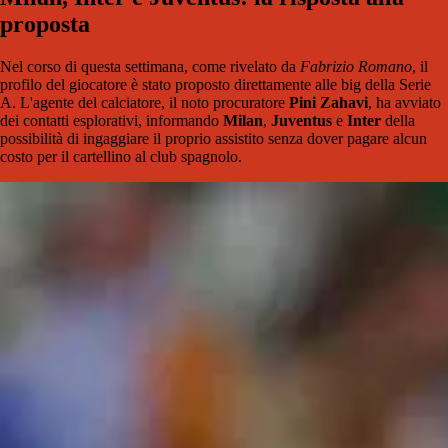
proposta
Nel corso di questa settimana, come rivelato da
Fabrizio Romano
, il
profilo del giocatore è stato proposto direttamente alle big della Serie
A. L'agente del calciatore, il noto procuratore
Pini Zahavi
, ha avviato
dei contatti esplorativi, informando
Milan
,
Juventus
e
Inter
della
possibilità di ingaggiare il proprio assistito senza dover pagare alcun
costo per il cartellino al club spagnolo.