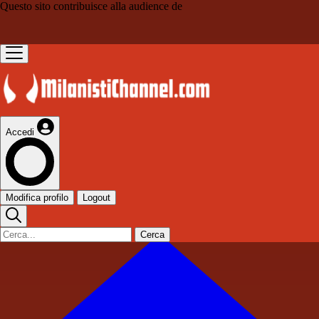
Questo sito contribuisce alla audience de
Accedi
Modifica profilo
Logout
Cerca