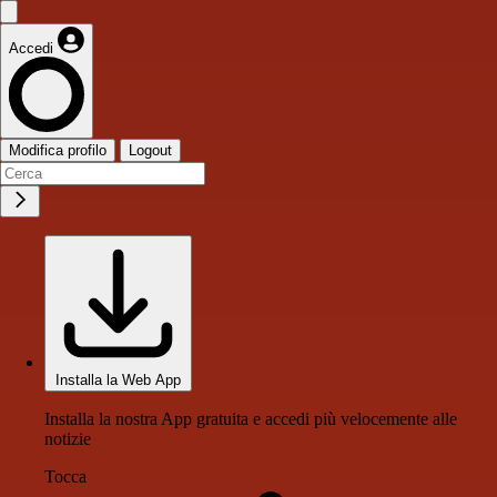
Accedi
Modifica profilo
Logout
Installa la Web App
Installa la nostra App gratuita e accedi più velocemente alle
notizie
Tocca