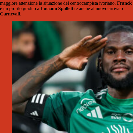
maggiore attenzione la situazione del centrocampista ivoriano.
Franck
è un profilo gradito a
Luciano Spalletti
e anche al nuovo arrivato
Carnevali
.