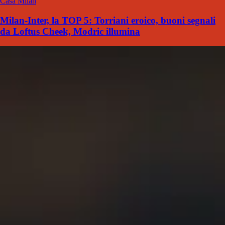
Casa Milan
Milan-Inter, la TOP 5: Torriani eroico, buoni segnali
da Loftus Cheek, Modric illumina