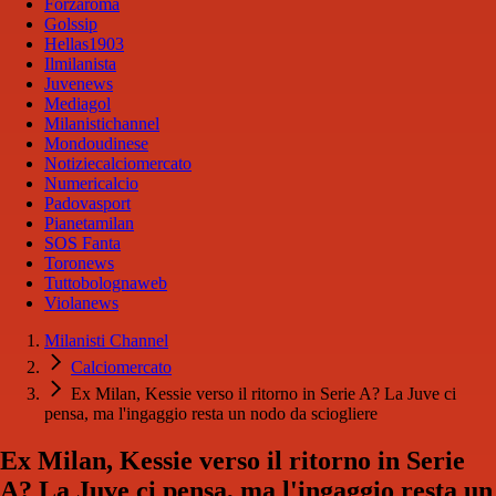
Forzaroma
Golssip
Hellas1903
Ilmilanista
Juvenews
Mediagol
Milanistichannel
Mondoudinese
Notiziecalciomercato
Numericalcio
Padovasport
Pianetamilan
SOS Fanta
Toronews
Tuttobolognaweb
Violanews
Milanisti Channel
Calciomercato
Ex Milan, Kessie verso il ritorno in Serie A? La Juve ci
pensa, ma l'ingaggio resta un nodo da sciogliere
Ex Milan, Kessie verso il ritorno in Serie
A? La Juve ci pensa, ma l'ingaggio resta un