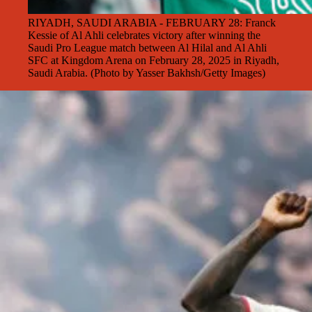
RIYADH, SAUDI ARABIA - FEBRUARY 28: Franck
Kessie of Al Ahli celebrates victory after winning the
Saudi Pro League match between Al Hilal and Al Ahli
SFC at Kingdom Arena on February 28, 2025 in Riyadh,
Saudi Arabia. (Photo by Yasser Bakhsh/Getty Images)