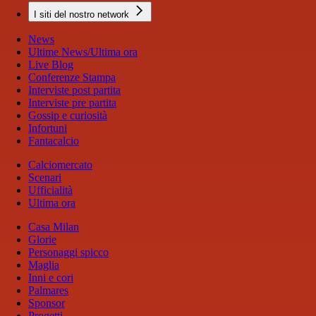
I siti del nostro network
News
Ultime News/Ultima ora
Live Blog
Conferenze Stampa
Interviste post partita
Interviste pre partita
Gossip e curiosità
Infortuni
Fantacalcio
Calciomercato
Scenari
Ufficialità
Ultima ora
Casa Milan
Glorie
Personaggi spicco
Maglia
Inni e cori
Palmares
Sponsor
Progetti