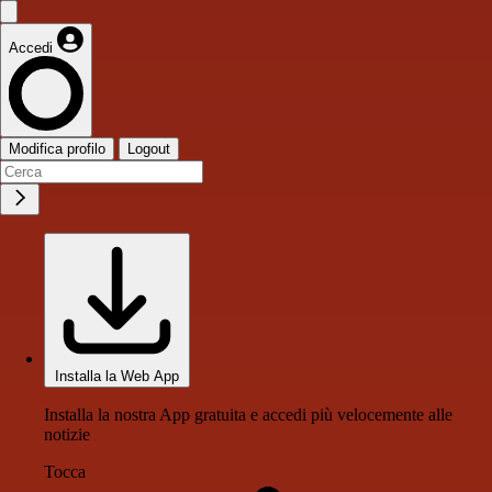
Accedi
Modifica profilo
Logout
Installa la Web App
Installa la nostra App gratuita e accedi più velocemente alle
notizie
Tocca