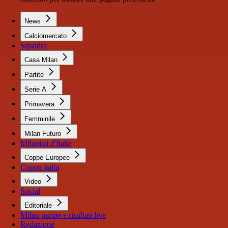
News
Calciomercato
Squadra
Casa Milan
Partite
Serie A
Primavera
Femminile
Milan Futuro
Milanisti d'Italia
Coppe Europee
Coppa italia
Video
Social
Editoriale
Milan partite e risultati live
Redazione