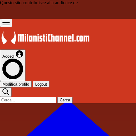
Questo sito contribuisce alla audience de
Accedi
Modifica profilo
Logout
Cerca