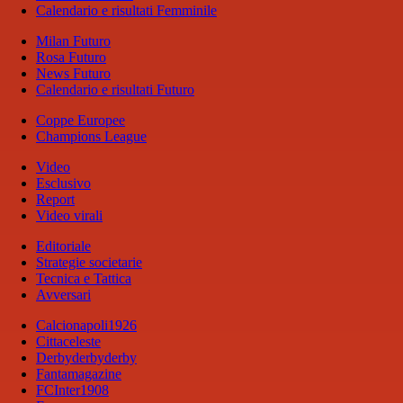
Calendario e risultati Femminile
Milan Futuro
Rosa Futuro
News Futuro
Calendario e risultati Futuro
Coppe Europee
Champions League
Video
Esclusivo
Report
Video virali
Editoriale
Strategie societarie
Tecnica e Tattica
Avversari
Calcionapoli1926
Cittaceleste
Derbyderbyderby
Fantamagazine
FCInter1908