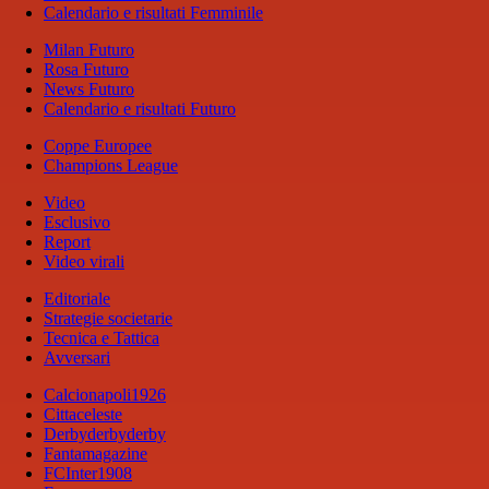
Calendario e risultati Femminile
Milan Futuro
Rosa Futuro
News Futuro
Calendario e risultati Futuro
Coppe Europee
Champions League
Video
Esclusivo
Report
Video virali
Editoriale
Strategie societarie
Tecnica e Tattica
Avversari
Calcionapoli1926
Cittaceleste
Derbyderbyderby
Fantamagazine
FCInter1908