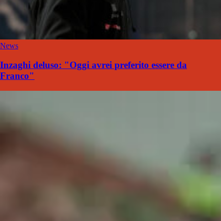
News
Inzaghi deluso: "Oggi avrei preferito essere da
Franco"