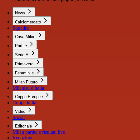
News
Calciomercato
Squadra
Casa Milan
Partite
Serie A
Primavera
Femminile
Milan Futuro
Milanisti d'Italia
Coppe Europee
Coppa italia
Video
Social
Editoriale
Milan partite e risultati live
Redazione