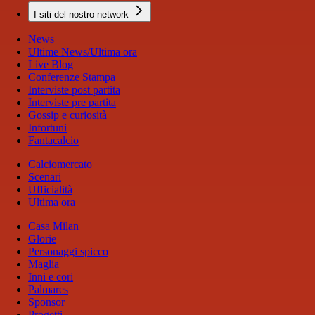
I siti del nostro network
News
Ultime News/Ultima ora
Live Blog
Conferenze Stampa
Interviste post partita
Interviste pre partita
Gossip e curiosità
Infortuni
Fantacalcio
Calciomercato
Scenari
Ufficialità
Ultima ora
Casa Milan
Glorie
Personaggi spicco
Maglia
Inni e cori
Palmares
Sponsor
Progetti