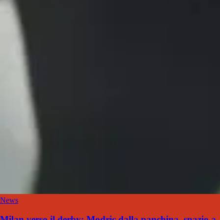
News
Milan verso il derby: Modric dalla panchina, spazio a