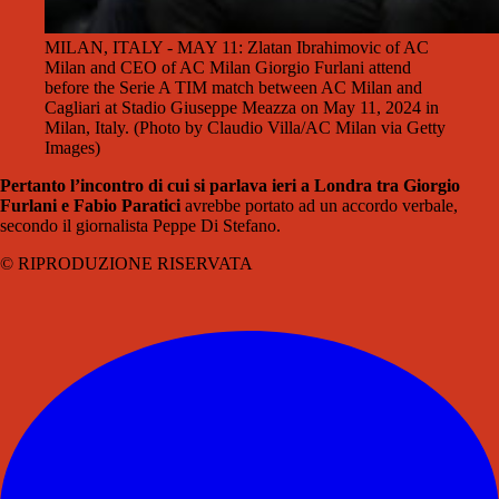
MILAN, ITALY - MAY 11: Zlatan Ibrahimovic of AC
Milan and CEO of AC Milan Giorgio Furlani attend
before the Serie A TIM match between AC Milan and
Cagliari at Stadio Giuseppe Meazza on May 11, 2024 in
Milan, Italy. (Photo by Claudio Villa/AC Milan via Getty
Images)
Pertanto l’incontro di cui si parlava ieri a Londra tra Giorgio
Furlani e Fabio Paratici
avrebbe portato ad un accordo verbale,
secondo il giornalista Peppe Di Stefano.
© RIPRODUZIONE RISERVATA