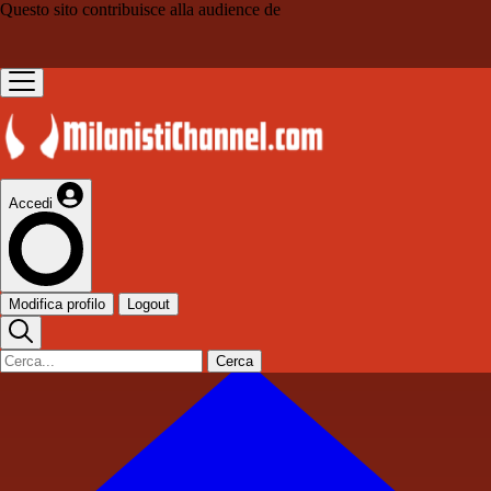
Questo sito contribuisce alla audience de
Accedi
Modifica profilo
Logout
Cerca