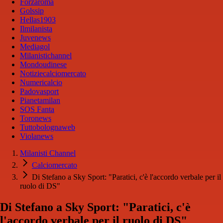
Forzaroma
Golssip
Hellas1903
Ilmilanista
Juvenews
Mediagol
Milanistichannel
Mondoudinese
Notiziecalciomercato
Numericalcio
Padovasport
Pianetamilan
SOS Fanta
Toronews
Tuttobolognaweb
Violanews
Milanisti Channel
Calciomercato
Di Stefano a Sky Sport: "Paratici, c'è l'accordo verbale per il
ruolo di DS"
Di Stefano a Sky Sport: "Paratici, c'è
l'accordo verbale per il ruolo di DS"