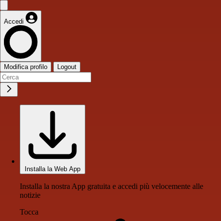
Accedi
Modifica profilo
Logout
Installa la Web App
Installa la nostra App gratuita e accedi più velocemente alle
notizie
Tocca