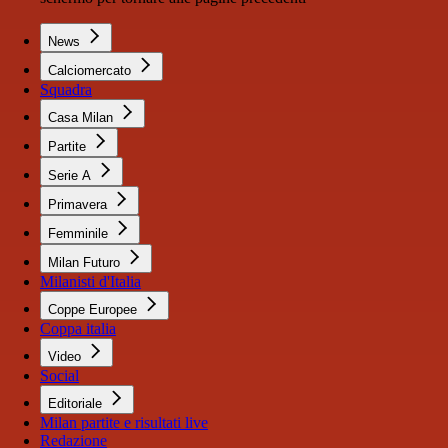
News
Calciomercato
Squadra
Casa Milan
Partite
Serie A
Primavera
Femminile
Milan Futuro
Milanisti d'Italia
Coppe Europee
Coppa italia
Video
Social
Editoriale
Milan partite e risultati live
Redazione