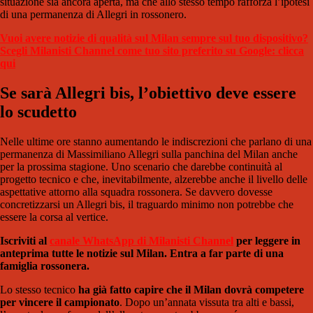
situazione sia ancora aperta, ma che allo stesso tempo rafforza l’ipotesi
di una permanenza di Allegri in rossonero.
Vuoi avere notizie di qualità sul Milan sempre sul tuo dispositivo?
Scegli Milanisti Channel come tuo sito preferito su Google: clicca
qui
Se sarà Allegri bis, l’obiettivo deve essere
lo scudetto
Nelle ultime ore stanno aumentando le indiscrezioni che parlano di una
permanenza di Massimiliano Allegri sulla panchina del Milan anche
per la prossima stagione. Uno scenario che darebbe continuità al
progetto tecnico e che, inevitabilmente, alzerebbe anche il livello delle
aspettative attorno alla squadra rossonera. Se davvero dovesse
concretizzarsi un Allegri bis, il traguardo minimo non potrebbe che
essere la corsa al vertice.
Iscriviti al
canale WhatsApp di Milanisti Channel
per leggere in
anteprima tutte le notizie sul Milan. Entra a far parte di una
famiglia rossonera.
Lo stesso tecnico
ha già fatto capire che il Milan dovrà competere
per vincere il campionato
. Dopo un’annata vissuta tra alti e bassi,