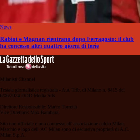
News
Rabiot e Magnan rientrano dopo Ferragosto: il club
ha concesso altri quattro giorni di ferie
Milanisti Channel
Testata giornalistica registrata - Aut. Trib. di Milano n. 6415 del
6/06/2024 DDD Media Srls
Direttore Responsabile: Marco Torretta
Vice Direttore: Max Bambara.
Sito non ufficiale e non connesso all' associazione calcio Milan.
Marchio e logo dell' AC Milan sono di esclusiva proprietà di A.C.
Milan S.p.A.