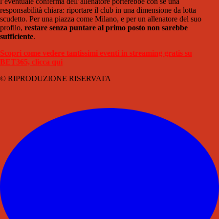
l’eventuale conferma dell’allenatore porterebbe con sé una
responsabilità chiara: riportare il club in una dimensione da lotta
scudetto. Per una piazza come Milano, e per un allenatore del suo
profilo,
restare senza puntare al primo posto non sarebbe
sufficiente
.
Scopri come vedere tantissimi eventi in streaming gratis su
BET365, clicca qui
© RIPRODUZIONE RISERVATA