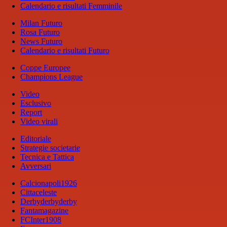
Calendario e risultati Femminile
Milan Futuro
Rosa Futuro
News Futuro
Calendario e risultati Futuro
Coppe Europee
Champions League
Video
Esclusivo
Report
Video virali
Editoriale
Strategie societarie
Tecnica e Tattica
Avversari
Calcionapoli1926
Cittaceleste
Derbyderbyderby
Fantamagazine
FCInter1908