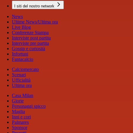
I siti del nostro network
News
Ultime News/Ultima ora
Live Blog
Conferenze Stampa
Interviste post partita
Interviste pre partita
Gossip e curiosità
Infortuni
Fantacalcio
Calciomercato
Scenari
Ufficialità
Ultima ora
Casa Milan
Glorie
Personaggi spicco
Maglia
Inni e cori
Palmares
Sponsor
Progetti