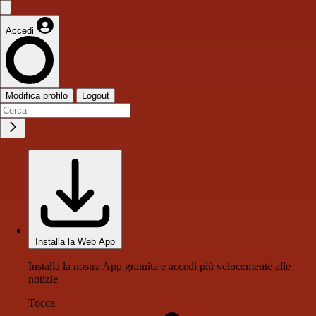
Accedi
Modifica profilo
Logout
Installa la Web App
Installa la nostra App gratuita e accedi più velocemente alle
notizie
Tocca