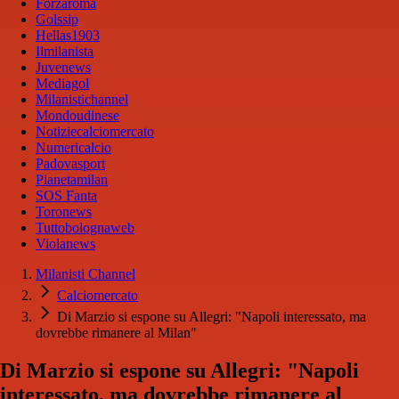
Forzaroma
Golssip
Hellas1903
Ilmilanista
Juvenews
Mediagol
Milanistichannel
Mondoudinese
Notiziecalciomercato
Numericalcio
Padovasport
Pianetamilan
SOS Fanta
Toronews
Tuttobolognaweb
Violanews
Milanisti Channel
Calciomercato
Di Marzio si espone su Allegri: "Napoli interessato, ma
dovrebbe rimanere al Milan"
Di Marzio si espone su Allegri: "Napoli
interessato, ma dovrebbe rimanere al