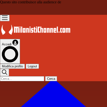
Questo sito contribuisce alla audience de
Accedi
Modifica profilo
Logout
Cerca