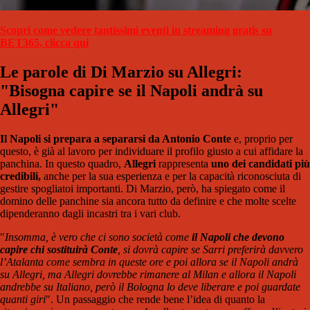
Scopri come vedere tantissimi eventi in streaming gratis su
BET365, clicca qui
Le parole di Di Marzio su Allegri:
"Bisogna capire se il Napoli andrà su
Allegri"
Il Napoli si prepara a separarsi da Antonio Conte
e, proprio per
questo, è già al lavoro per individuare il profilo giusto a cui affidare la
panchina. In questo quadro,
Allegri
rappresenta
uno dei candidati più
credibili,
anche per la sua esperienza e per la capacità riconosciuta di
gestire spogliatoi importanti. Di Marzio, però, ha spiegato come il
domino delle panchine sia ancora tutto da definire e che molte scelte
dipenderanno dagli incastri tra i vari club.
"
Insomma, è vero che ci sono società come
il Napoli che devono
capire chi sostituirà Conte
, si dovrà capire se Sarri preferirà davvero
l’Atalanta come sembra in queste ore e poi allora se il Napoli andrà
su Allegri, ma Allegri dovrebbe rimanere al Milan e allora il Napoli
andrebbe su Italiano, però il Bologna lo deve liberare e poi guardate
quanti giri
". Un passaggio che rende bene l’idea di quanto la