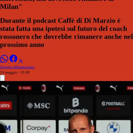
Milan"
Durante il podcast Caffè di Di Marzio è
stata fatta una ipotesi sul futuro del coach
rossonero che dovrebbe rimanere anche nel
prossimo anno
Giorgio Abbratozzato
24 maggio - 10:00