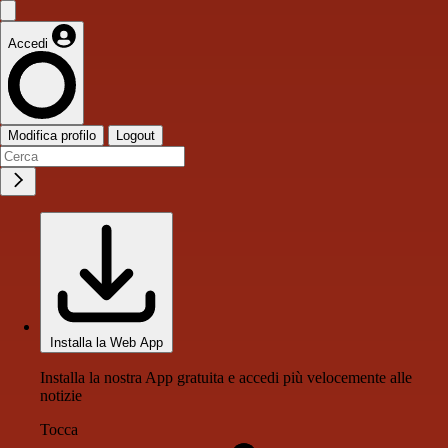
Accedi
Modifica profilo
Logout
Installa la Web App
Installa la nostra App gratuita e accedi più velocemente alle
notizie
Tocca