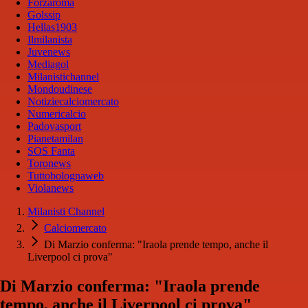
Forzaroma
Golssip
Hellas1903
Ilmilanista
Juvenews
Mediagol
Milanistichannel
Mondoudinese
Notiziecalciomercato
Numericalcio
Padovasport
Pianetamilan
SOS Fanta
Toronews
Tuttobolognaweb
Violanews
Milanisti Channel
Calciomercato
Di Marzio conferma: "Iraola prende tempo, anche il
Liverpool ci prova"
Di Marzio conferma: "Iraola prende
tempo, anche il Liverpool ci prova"