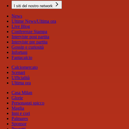
I siti del nostro network
News
Ultime News/Ultima ora
Live Blog
Conferenze Stampa
Interviste post partita
Interviste pre partita
Gossip e curiosità
Infortuni
Fantacalcio
Calciomercato
Scenari
Ufficialità
Ultima ora
Casa Milan
Glorie
Personaggi spicco
Maglia
Inni e cori
Palmares
Sponsor
Progetti