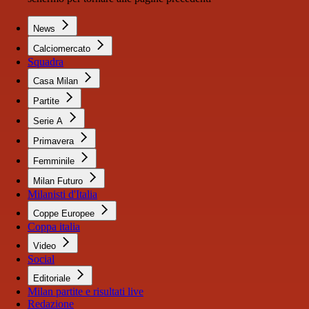
News
Calciomercato
Squadra
Casa Milan
Partite
Serie A
Primavera
Femminile
Milan Futuro
Milanisti d'Italia
Coppe Europee
Coppa italia
Video
Social
Editoriale
Milan partite e risultati live
Redazione