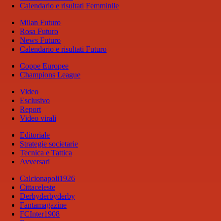
Calendario e risultati Femminile
Milan Futuro
Rosa Futuro
News Futuro
Calendario e risultati Futuro
Coppe Europee
Champions League
Video
Esclusivo
Report
Video virali
Editoriale
Strategie societarie
Tecnica e Tattica
Avversari
Calcionapoli1926
Cittaceleste
Derbyderbyderby
Fantamagazine
FCInter1908