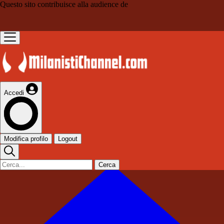
Questo sito contribuisce alla audience de
Accedi
Modifica profilo
Logout
Cerca