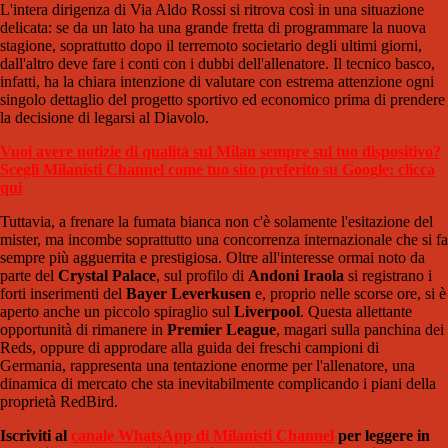
L'intera dirigenza di Via Aldo Rossi si ritrova così in una situazione
delicata: se da un lato ha una grande fretta di programmare la nuova
stagione, soprattutto dopo il terremoto societario degli ultimi giorni,
dall'altro deve fare i conti con i dubbi dell'allenatore. Il tecnico basco,
infatti, ha la chiara intenzione di valutare con estrema attenzione ogni
singolo dettaglio del progetto sportivo ed economico prima di prendere
la decisione di legarsi al Diavolo.
Vuoi avere notizie di qualità sul Milan sempre sul tuo dispositivo?
Scegli Milanisti Channel come tuo sito preferito su Google: clicca
qui
Tuttavia, a frenare la fumata bianca non c'è solamente l'esitazione del
mister, ma incombe soprattutto una concorrenza internazionale che si fa
sempre più agguerrita e prestigiosa. Oltre all'interesse ormai noto da
parte del
Crystal Palace
, sul profilo di
Andoni Iraola
si registrano i
forti inserimenti del
Bayer Leverkusen
e, proprio nelle scorse ore, si è
aperto anche un piccolo spiraglio sul
Liverpool
. Questa allettante
opportunità di rimanere in
Premier League
, magari sulla panchina dei
Reds, oppure di approdare alla guida dei freschi campioni di
Germania, rappresenta una tentazione enorme per l'allenatore, una
dinamica di mercato che sta inevitabilmente complicando i piani della
proprietà RedBird.
Iscriviti al
canale WhatsApp di Milanisti Channel
per leggere in