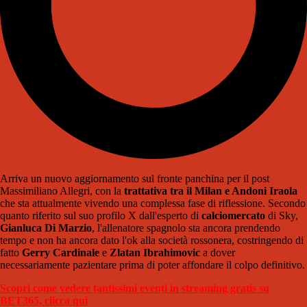
Arriva un nuovo aggiornamento sul fronte panchina per il post
Massimiliano Allegri, con la
trattativa tra il Milan e Andoni Iraola
che sta attualmente vivendo una complessa fase di riflessione. Secondo
quanto riferito sul suo profilo X dall'esperto di
calciomercato
di Sky,
Gianluca Di Marzio
, l'allenatore spagnolo sta ancora prendendo
tempo e non ha ancora dato l'ok alla società rossonera, costringendo di
fatto
Gerry Cardinale
e
Zlatan Ibrahimovic
a dover
necessariamente pazientare prima di poter affondare il colpo definitivo.
Scopri come vedere tantissimi eventi in streaming gratis su
BET365, clicca qui