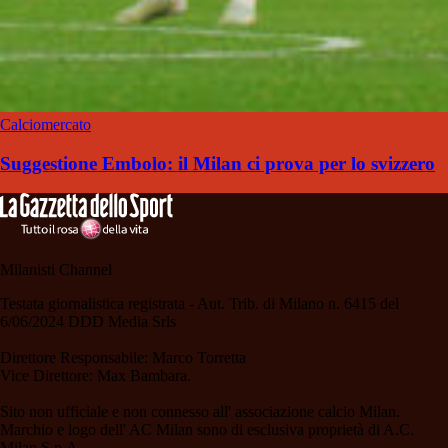
Calciomercato
Suggestione Embolo: il Milan ci prova per lo svizzero
Milanisti Channel
Testata giornalistica registrata - Aut. Trib. di Milano n. 6415 del
6/06/2024 DDD Media Srls
Direttore Responsabile: Marco Torretta
Vice Direttore: Max Bambara.
Sito non ufficiale e non connesso all' associazione calcio Milan.
Marchio e logo dell' AC Milan sono di esclusiva proprietà di A.C.
Milan S.p.A.