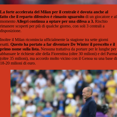
La forte accelerata del Milan per il centrale è dovuta anche al
fatto che il reparto difensivo è rimasto sguarnito
di un giocatore e al
momento
Allegri continua a optare per una difesa a 3.
Rischio
rimanere scoperti per più di qualche giorno, con soli 3 centrali a
disposizione.
Inoltre il Milan ricomincia ufficialmente la stagione tra sette giorni
esatti.
Questo ha portato a far diventare De Winter il prescelto e il
primo nome sulla lista.
Nessuna trattativa da portare per le lunghe per
abbassare le richieste alte della Fiorentina (oltre 30 milioni) e del Parma
(oltre 35 milioni), ma accordo molto vicino con il Genoa su una base di
18-20 milioni di euro.