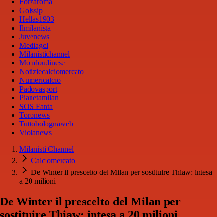
Forzaroma
Golssip
Hellas1903
Ilmilanista
Juvenews
Mediagol
Milanistichannel
Mondoudinese
Notiziecalciomercato
Numericalcio
Padovasport
Pianetamilan
SOS Fanta
Toronews
Tuttobolognaweb
Violanews
Milanisti Channel
Calciomercato
De Winter il prescelto del Milan per sostituire Thiaw: intesa
a 20 milioni
De Winter il prescelto del Milan per
sostituire Thiaw: intesa a 20 milioni