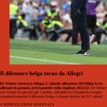
Il difensore belga torna da Allegri
De Winter ritroverà Allegri. L'attuale allenatore del Milan lo ha
allenato in passato, precisamente nella stagione 2021/22.
De Winter
con Allegri ha giocato già 2 partite, entrambe in Champions League:
complessivamente il difensore belga è rimasto titolare per 81º minuti.
© RIPRODUZIONE RISERVATA