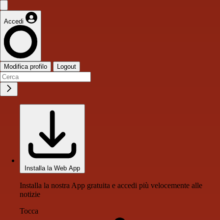
Accedi
Modifica profilo
Logout
Installa la Web App
Installa la nostra App gratuita e accedi più velocemente alle
notizie
Tocca