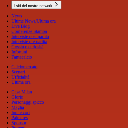
I siti del nostro network
News
Ultime News/Ultima ora
Live Blog
Conferenze Stampa
Interviste post partita
Interviste pre partita
Gossip e curiosità
Infortuni
Fantacalcio
Calciomercato
Scenari
Ufficialità
Ultima ora
Casa Milan
Glorie
Personaggi spicco
Maglia
Inni e cori
Palmares
Sponsor
Progetti