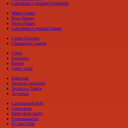
Calendario e risultati Femminile
Milan Futuro
Rosa Futuro
News Futuro
Calendario e risultati Futuro
Coppe Europee
Champions League
Video
Esclusivo
Report
Video virali
Editoriale
Strategie societarie
Tecnica e Tattica
Avversari
Calcionapoli1926
Cittaceleste
Derbyderbyderby
Fantamagazine
FCInter1908