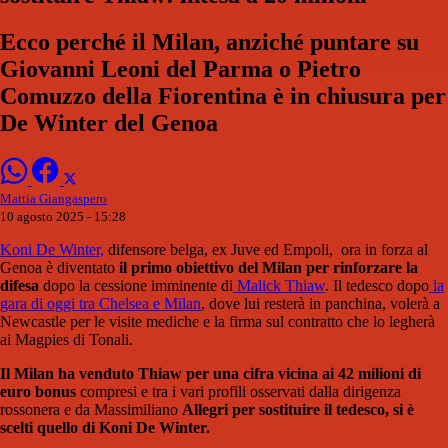
Ecco perché il Milan, anziché puntare su
Giovanni Leoni del Parma o Pietro
Comuzzo della Fiorentina è in chiusura per
De Winter del Genoa
Mattia Giangaspero
10 agosto 2025 - 15:28
Koni De Winter,
difensore belga, ex Juve ed Empoli, ora in forza al
Genoa è diventato
il primo obiettivo del Milan per rinforzare la
difesa
dopo la cessione imminente di
Malick Thiaw
. Il tedesco dopo
la
gara di oggi tra Chelsea e Milan
, dove lui resterà in panchina, volerà a
Newcastle per le visite mediche e la firma sul contratto che lo legherà
ai Magpies di Tonali.
Il Milan ha venduto Thiaw per una cifra vicina ai 42 milioni di
euro bonus
compresi e tra i vari profili osservati dalla dirigenza
rossonera e da Massimiliano
Allegri per sostituire il tedesco, si è
scelti quello di Koni De Winter.