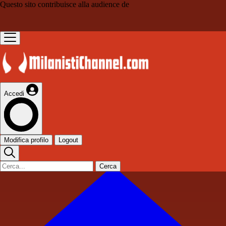
Questo sito contribuisce alla audience de
Accedi
Modifica profilo
Logout
Cerca