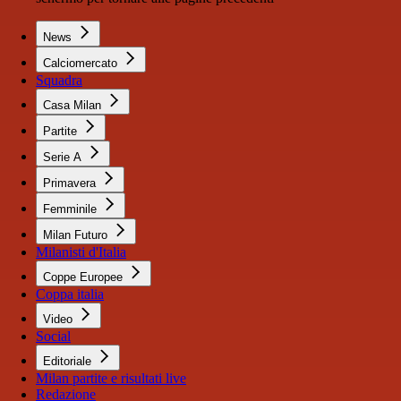
News
Calciomercato
Squadra
Casa Milan
Partite
Serie A
Primavera
Femminile
Milan Futuro
Milanisti d'Italia
Coppe Europee
Coppa italia
Video
Social
Editoriale
Milan partite e risultati live
Redazione