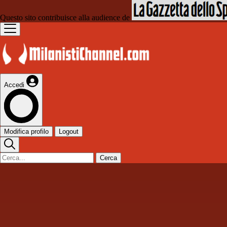
Questo sito contribuisce alla audience de
Accedi
Modifica profilo
Logout
Cerca