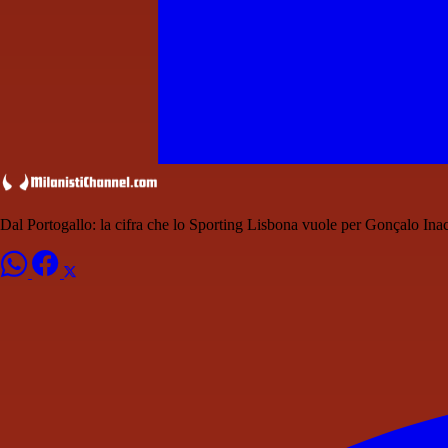
Dal Portogallo: la cifra che lo Sporting Lisbona vuole per Gonçalo Ina