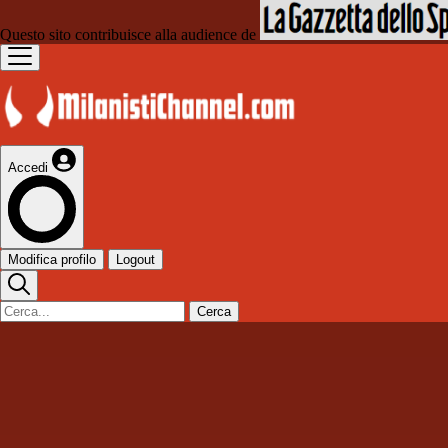
Questo sito contribuisce alla audience de
Accedi
Modifica profilo
Logout
Cerca