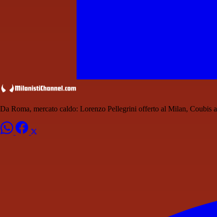
Da Roma, mercato caldo: Lorenzo Pellegrini offerto al Milan, Coubis 