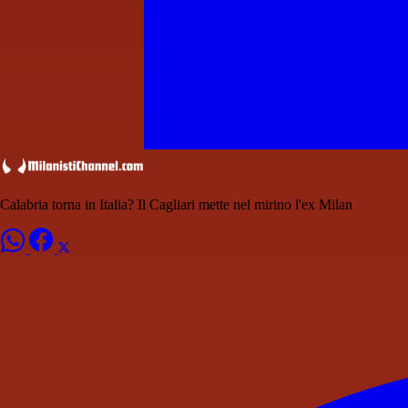
Calabria torna in Italia? Il Cagliari mette nel mirino l'ex Milan