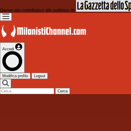
Questo sito contribuisce alla audience de
Accedi
Modifica profilo
Logout
Cerca