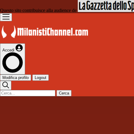
Questo sito contribuisce alla audience de
Accedi
Modifica profilo
Logout
Cerca