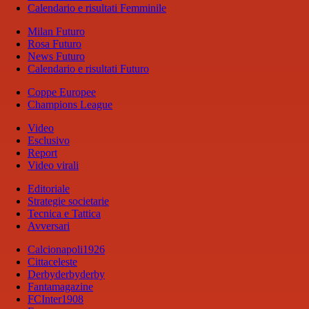
Calendario e risultati Femminile
Milan Futuro
Rosa Futuro
News Futuro
Calendario e risultati Futuro
Coppe Europee
Champions League
Video
Esclusivo
Report
Video virali
Editoriale
Strategie societarie
Tecnica e Tattica
Avversari
Calcionapoli1926
Cittaceleste
Derbyderbyderby
Fantamagazine
FCInter1908