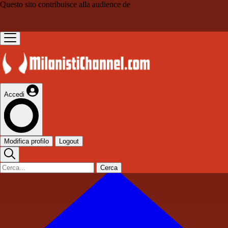
Questo sito contribuisce alla audience de
Accedi
Modifica profilo
Logout
Cerca