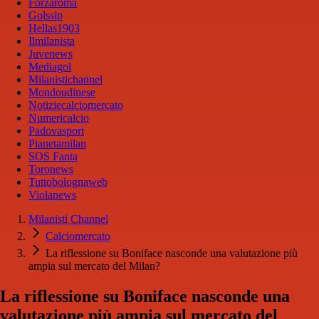
Forzaroma
Golssip
Hellas1903
Ilmilanista
Juvenews
Mediagol
Milanistichannel
Mondoudinese
Notiziecalciomercato
Numericalcio
Padovasport
Pianetamilan
SOS Fanta
Toronews
Tuttobolognaweb
Violanews
Milanisti Channel
Calciomercato
La riflessione su Boniface nasconde una valutazione più
ampia sul mercato del Milan?
La riflessione su Boniface nasconde una
valutazione più ampia sul mercato del