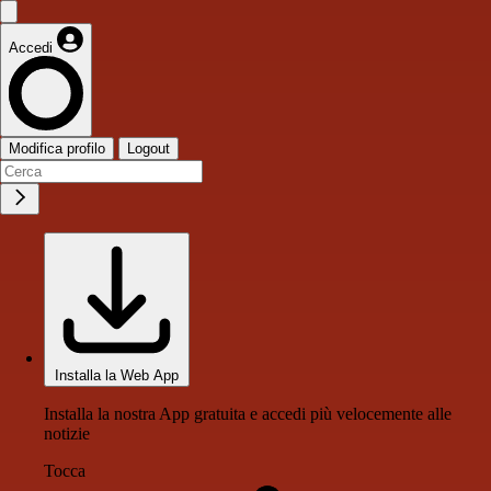
Accedi
Modifica profilo
Logout
Installa la Web App
Installa la nostra App gratuita e accedi più velocemente alle
notizie
Tocca