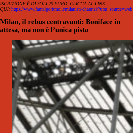
ISCRIZIONE È DI SOLI 20 EURO. CLICCA AL LINK
QUI:
https://www.fantalgoritmo.it/milanisti-channel/?utm_source=web
Milan, il rebus centravanti: Boniface in
attesa, ma non è l’unica pista