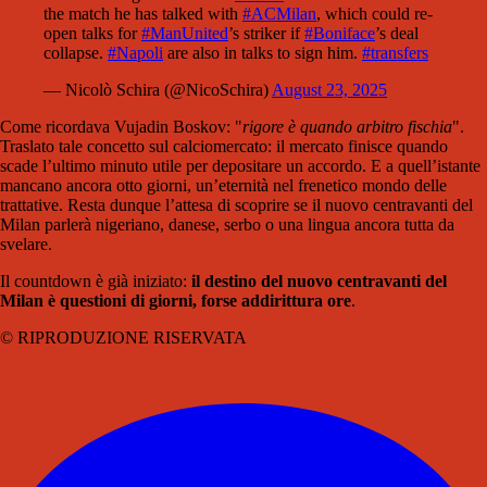
the match he has talked with
#ACMilan
, which could re-
open talks for
#ManUnited
’s striker if
#Boniface
’s deal
collapse.
#Napoli
are also in talks to sign him.
#transfers
— Nicolò Schira (@NicoSchira)
August 23, 2025
Come ricordava Vujadin Boskov: "
rigore è quando arbitro fischia
".
Traslato tale concetto sul calciomercato: il mercato finisce quando
scade l’ultimo minuto utile per depositare un accordo. E a quell’istante
mancano ancora otto giorni, un’eternità nel frenetico mondo delle
trattative. Resta dunque l’attesa di scoprire se il nuovo centravanti del
Milan parlerà nigeriano, danese, serbo o una lingua ancora tutta da
svelare.
Il countdown è già iniziato:
il destino del nuovo centravanti del
Milan è questioni di giorni, forse addirittura ore
.
© RIPRODUZIONE RISERVATA