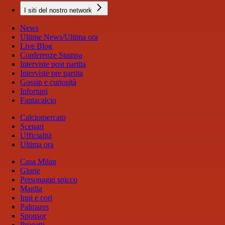
I siti del nostro network
News
Ultime News/Ultima ora
Live Blog
Conferenze Stampa
Interviste post partita
Interviste pre partita
Gossip e curiosità
Infortuni
Fantacalcio
Calciomercato
Scenari
Ufficialità
Ultima ora
Casa Milan
Glorie
Personaggi spicco
Maglia
Inni e cori
Palmares
Sponsor
Progetti