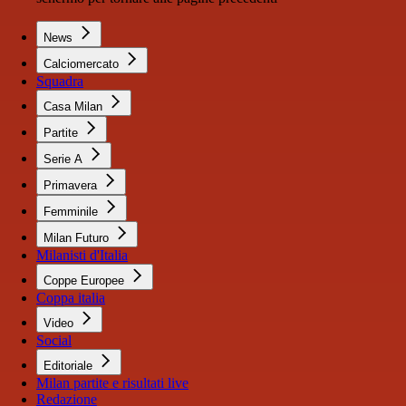
News
Calciomercato
Squadra
Casa Milan
Partite
Serie A
Primavera
Femminile
Milan Futuro
Milanisti d'Italia
Coppe Europee
Coppa italia
Video
Social
Editoriale
Milan partite e risultati live
Redazione