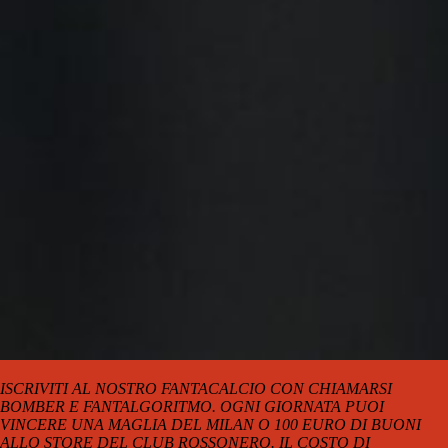
ISCRIVITI AL NOSTRO FANTACALCIO CON CHIAMARSI
BOMBER E FANTALGORITMO. OGNI GIORNATA PUOI
VINCERE UNA MAGLIA DEL MILAN O 100 EURO DI BUONI
ALLO STORE DEL CLUB ROSSONERO. IL COSTO DI