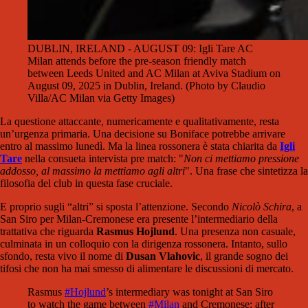
DUBLIN, IRELAND - AUGUST 09: Igli Tare AC
Milan attends before the pre-season friendly match
between Leeds United and AC Milan at Aviva Stadium on
August 09, 2025 in Dublin, Ireland. (Photo by Claudio
Villa/AC Milan via Getty Images)
La questione attaccante, numericamente e qualitativamente, resta
un’urgenza primaria. Una decisione su Boniface potrebbe arrivare
entro al massimo lunedì. Ma la linea rossonera è stata chiarita da
Igli
Tare
nella consueta intervista pre match: "
Non ci mettiamo pressione
addosso, al massimo la mettiamo agli altri
". Una frase che sintetizza la
filosofia del club in questa fase cruciale.
E proprio sugli “altri” si sposta l’attenzione. Secondo
Nicolò Schira
, a
San Siro per Milan-Cremonese era presente l’intermediario della
trattativa che riguarda
Rasmus Hojlund
. Una presenza non casuale,
culminata in un colloquio con la dirigenza rossonera. Intanto, sullo
sfondo, resta vivo il nome di
Dusan Vlahovic
, il grande sogno dei
tifosi che non ha mai smesso di alimentare le discussioni di mercato.
Rasmus
#Hojlund
’s intermediary was tonight at San Siro
to watch the game between
#Milan
and Cremonese: after