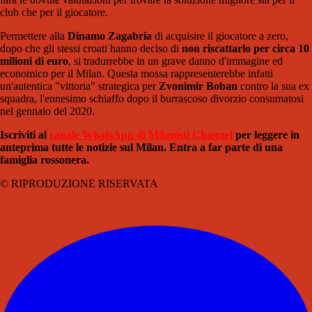
club che per il giocatore.
Permettere alla
Dinamo Zagabria
di acquisire il giocatore a zero,
dopo che gli stessi croati hanno deciso di
non riscattarlo per circa 10
milioni di euro
, si tradurrebbe in un grave danno d'immagine ed
economico per il Milan. Questa mossa rappresenterebbe infatti
un'autentica "vittoria" strategica per
Zvonimir Boban
contro la sua ex
squadra, l'ennesimo schiaffo dopo il burrascoso divorzio consumatosi
nel gennaio del 2020.
Iscriviti al
canale WhatsApp di Milanisti Channel
per leggere in
anteprima tutte le notizie sul Milan. Entra a far parte di una
famiglia rossonera.
© RIPRODUZIONE RISERVATA