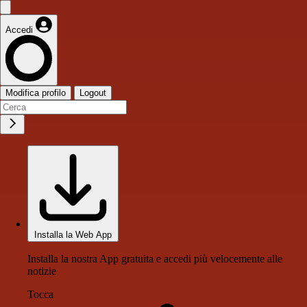
Accedi
Modifica profilo
Logout
Installa la Web App
Installa la nostra App gratuita e accedi più velocemente alle
notizie
Tocca