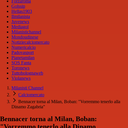
Forzaroma
Golssip
Hellas1903
Ilmilanista
Juvenews
Mediagol
Milanistichannel
Mondoudinese
Notiziecalciomercato
Numericalcio
Padovasport
Pianetamilan
SOS Fanta
Toronews
Tuttobolognaweb
Violanews
Milanisti Channel
Calciomercato
Bennacer torna al Milan, Boban: "Vorremmo tenerlo alla
Dinamo Zagabria"
Bennacer torna al Milan, Boban:
"Vorremmo tenerlo alla Dinamo