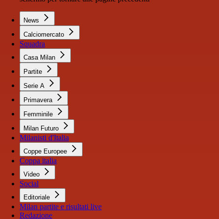
News
Calciomercato
Squadra
Casa Milan
Partite
Serie A
Primavera
Femminile
Milan Futuro
Milanisti d'Italia
Coppe Europee
Coppa italia
Video
Social
Editoriale
Milan partite e risultati live
Redazione