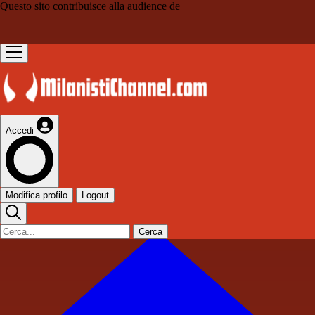
Questo sito contribuisce alla audience de
Accedi
Modifica profilo
Logout
Cerca