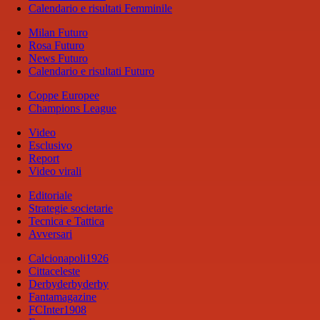
Calendario e risultati Femminile
Milan Futuro
Rosa Futuro
News Futuro
Calendario e risultati Futuro
Coppe Europee
Champions League
Video
Esclusivo
Report
Video virali
Editoriale
Strategie societarie
Tecnica e Tattica
Avversari
Calcionapoli1926
Cittaceleste
Derbyderbyderby
Fantamagazine
FCInter1908