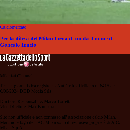
Calciomercato
Per la difesa del Milan torna di moda il nome di
Gonçalo Inacio
Milanisti Channel
Testata giornalistica registrata - Aut. Trib. di Milano n. 6415 del
6/06/2024 DDD Media Srls
Direttore Responsabile: Marco Torretta
Vice Direttore: Max Bambara.
Sito non ufficiale e non connesso all' associazione calcio Milan.
Marchio e logo dell' AC Milan sono di esclusiva proprietà di A.C.
Milan S.p.A.