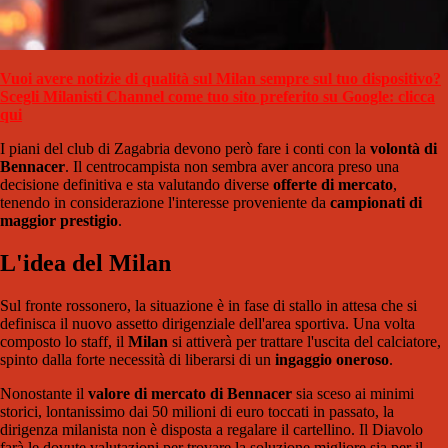
Vuoi avere notizie di qualità sul Milan sempre sul tuo dispositivo?
Scegli Milanisti Channel come tuo sito preferito su Google: clicca
qui
I piani del club di Zagabria devono però fare i conti con la
volontà di
Bennacer
. Il centrocampista non sembra aver ancora preso una
decisione definitiva e sta valutando diverse
offerte di mercato
,
tenendo in considerazione l'interesse proveniente da
campionati di
maggior prestigio
.
L'idea del Milan
Sul fronte rossonero, la situazione è in fase di stallo in attesa che si
definisca il nuovo assetto dirigenziale dell'area sportiva. Una volta
composto lo staff, il
Milan
si attiverà per trattare l'uscita del calciatore,
spinto dalla forte necessità di liberarsi di un
ingaggio oneroso
.
Nonostante il
valore di mercato di Bennacer
sia sceso ai minimi
storici, lontanissimo dai 50 milioni di euro toccati in passato, la
dirigenza milanista non è disposta a regalare il cartellino. Il Diavolo
farà le dovute valutazioni per trovare la soluzione migliore sia per il