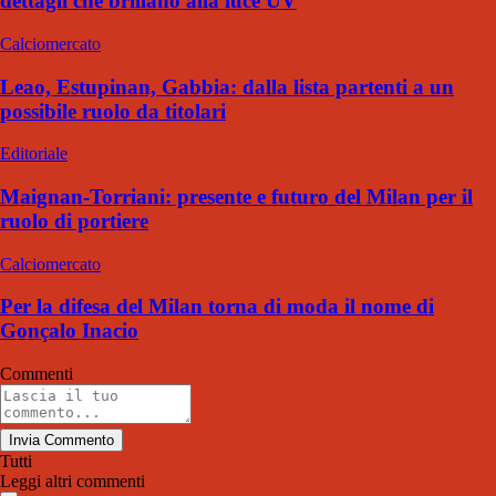
dettagli che brillano alla luce UV
Calciomercato
Leao, Estupinan, Gabbia: dalla lista partenti a un
possibile ruolo da titolari
Editoriale
Maignan-Torriani: presente e futuro del Milan per il
ruolo di portiere
Calciomercato
Per la difesa del Milan torna di moda il nome di
Gonçalo Inacio
Commenti
Invia Commento
Tutti
Leggi altri commenti