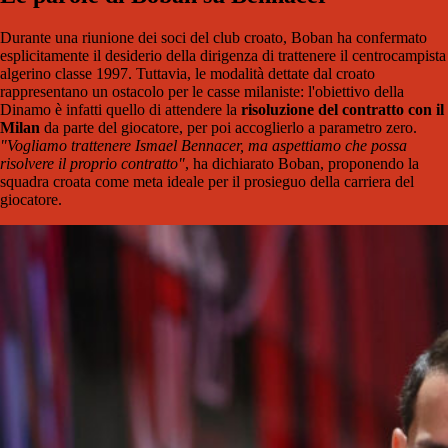
Durante una riunione dei soci del club croato, Boban ha confermato
esplicitamente il desiderio della dirigenza di trattenere il centrocampista
algerino classe 1997. Tuttavia, le modalità dettate dal croato
rappresentano un ostacolo per le casse milaniste: l'obiettivo della
Dinamo è infatti quello di attendere la
risoluzione del contratto con il
Milan
da parte del giocatore, per poi accoglierlo a parametro zero.
"Vogliamo trattenere Ismael Bennacer, ma aspettiamo che possa
risolvere il proprio contratto"
, ha dichiarato Boban, proponendo la
squadra croata come meta ideale per il prosieguo della carriera del
giocatore.