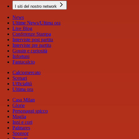
I siti del nostro network
News
Ultime News/Ultima ora
Live Blog
Conferenze Stampa
Interviste post partita
Interviste pre partita
Gossip e curiosità
Infortuni
Fantacalcio
Calciomercato
Scenari
Ufficialità
Ultima ora
Casa Milan
Glorie
Personaggi spicco
Maglia
Inni e cori
Palmares
Sponsor
Progetti