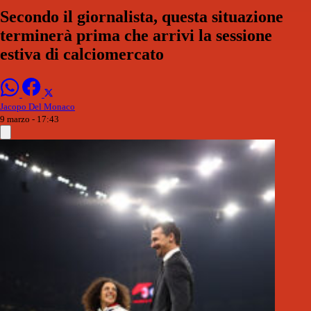
Secondo il giornalista, questa situazione
terminerà prima che arrivi la sessione
estiva di calciomercato
Jacopo Del Monaco
9 marzo - 17:43