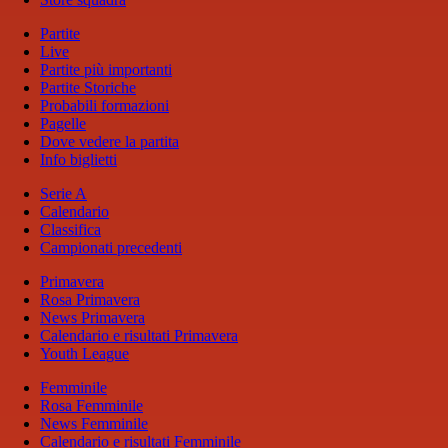
Partite
Live
Partite più importanti
Partite Storiche
Probabili formazioni
Pagelle
Dove vedere la partita
Info biglietti
Serie A
Calendario
Classifica
Campionati precedenti
Primavera
Rosa Primavera
News Primavera
Calendario e risultati Primavera
Youth League
Femminile
Rosa Femminile
News Femminile
Calendario e risultati Femminile