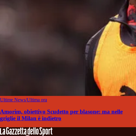
Ultime News/Ultima ora
Amorim, obiettivo Scudetto per blasone: ma nelle
griglie il Milan è indietro