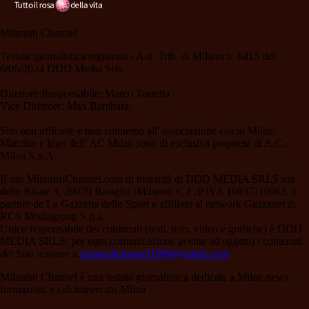
Milanisti Channel
Testata giornalistica registrata - Aut. Trib. di Milano n. 6415 del
6/06/2024 DDD Media Srls
Direttore Responsabile: Marco Torretta
Vice Direttore: Max Bambara.
Sito non ufficiale e non connesso all' associazione calcio Milan.
Marchio e logo dell' AC Milan sono di esclusiva proprietà di A.C.
Milan S.p.A.
Il sito MilanistiChannel.com di titolarità di DDD MEDIA SRLS via
delle Risaie 3, 20079 Basiglio (Milano), C.F./P.IVA 10837110963, è
partner de La Gazzetta dello Sport e affiliato al network Gazzanet di
RCS Mediagroup S.p.a..
Unico responsabile dei contenuti (testi, foto, video e grafiche) è DDD
MEDIA SRLS; per ogni comunicazione avente ad oggetto i contenuti
del Sito scrivere a
milanistichannel1899@gmail.com
Milanisti Channel è una testata giornalistica dedicata a Milan news,
formazioni e calciomercato Milan