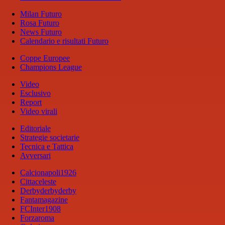
Milan Futuro
Rosa Futuro
News Futuro
Calendario e risultati Futuro
Coppe Europee
Champions League
Video
Esclusivo
Report
Video virali
Editoriale
Strategie societarie
Tecnica e Tattica
Avversari
Calcionapoli1926
Cittaceleste
Derbyderbyderby
Fantamagazine
FCInter1908
Forzaroma