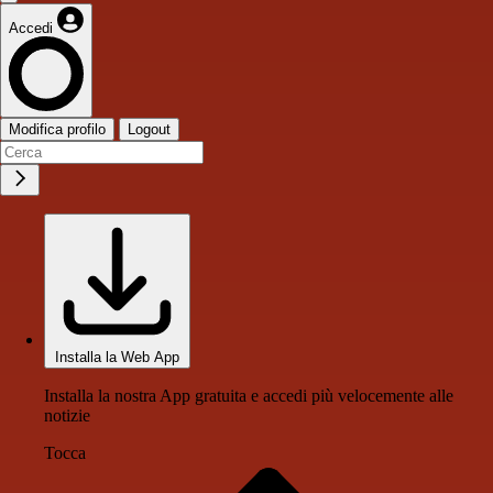
Accedi
Modifica profilo
Logout
Installa la Web App
Installa la nostra App gratuita e accedi più velocemente alle
notizie
Tocca