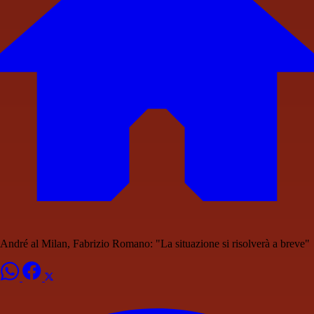
André al Milan, Fabrizio Romano: "La situazione si risolverà a breve"