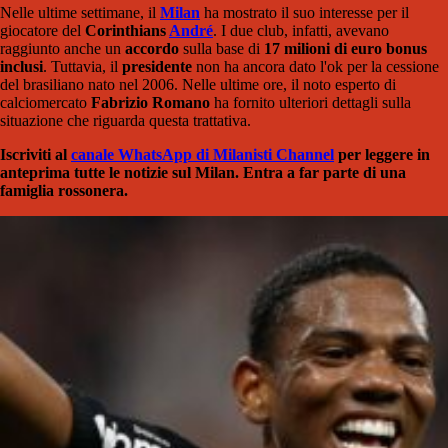
Nelle ultime settimane, il
Milan
ha mostrato il suo interesse per il
giocatore del
Corinthians
André
. I due club, infatti, avevano
raggiunto anche un
accordo
sulla base di
17 milioni di euro bonus
inclusi
. Tuttavia, il
presidente
non ha ancora dato l'ok per la cessione
del brasiliano nato nel 2006. Nelle ultime ore, il noto esperto di
calciomercato
Fabrizio Romano
ha fornito ulteriori dettagli sulla
situazione che riguarda questa trattativa.
Iscriviti al
canale WhatsApp di Milanisti Channel
per leggere in
anteprima tutte le notizie sul Milan. Entra a far parte di una
famiglia rossonera.