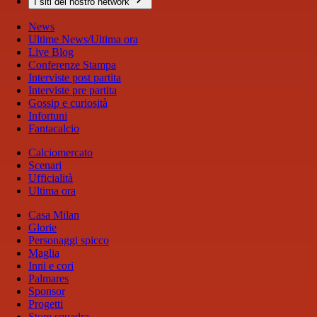
I siti del nostro network
News
Ultime News/Ultima ora
Live Blog
Conferenze Stampa
Interviste post partita
Interviste pre partita
Gossip e curiosità
Infortuni
Fantacalcio
Calciomercato
Scenari
Ufficialità
Ultima ora
Casa Milan
Glorie
Personaggi spicco
Maglia
Inni e cori
Palmares
Sponsor
Progetti
Store squadra