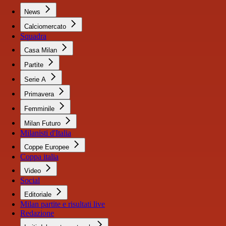
News
Calciomercato
Squadra
Casa Milan
Partite
Serie A
Primavera
Femminile
Milan Futuro
Milanisti d'Italia
Coppe Europee
Coppa italia
Video
Social
Editoriale
Milan partite e risultati live
Redazione