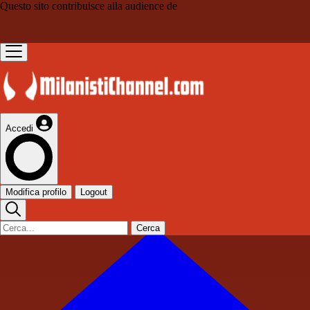
Questo sito contribuisce alla audience de
Accedi
Modifica profilo
Logout
Cerca