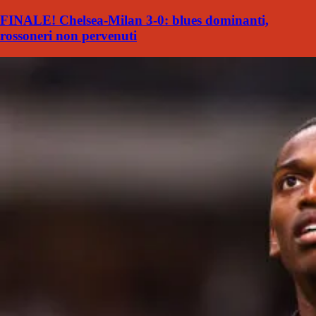
FINALE! Chelsea-Milan 3-0: blues dominanti,
rossoneri non pervenuti