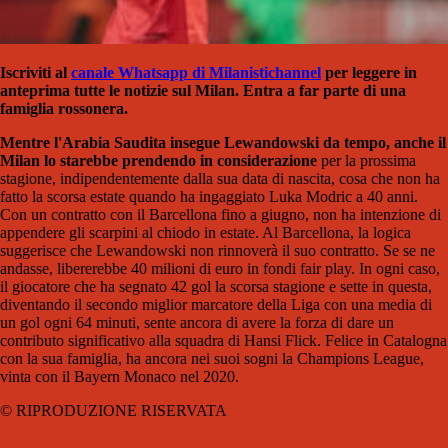
Iscriviti al
canale Whatsapp di Milanistichannel
per leggere in
anteprima tutte le notizie sul Milan. Entra a far parte di una
famiglia rossonera.
Mentre l'Arabia Saudita insegue Lewandowski da tempo, anche il
Milan
lo starebbe prendendo in considerazione
per la prossima
stagione, indipendentemente dalla sua data di nascita, cosa che non ha
fatto la scorsa estate quando ha ingaggiato Luka Modric a 40 anni.
Con un contratto con il Barcellona fino a giugno, non ha intenzione di
appendere gli scarpini al chiodo in estate. Al Barcellona, ​​la logica
suggerisce che Lewandowski non rinnoverà il suo contratto. Se se ne
andasse, libererebbe 40 milioni di euro in fondi fair play. In ogni caso,
il giocatore che ha segnato 42 gol la scorsa stagione e sette in questa,
diventando il secondo miglior marcatore della Liga con una media di
un gol ogni 64 minuti, sente ancora di avere la forza di dare un
contributo significativo alla squadra di Hansi Flick. Felice in Catalogna
con la sua famiglia, ha ancora nei suoi sogni la Champions League,
vinta con il Bayern Monaco nel 2020.
© RIPRODUZIONE RISERVATA