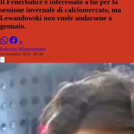
Il Fenerbahce è interessato a lui per la
sessione invernale di calciomercato, ma
Lewandowski non vuole andarsene a
gennaio.
Redazione Milanistichannel
16 novembre 2025 - 08:50