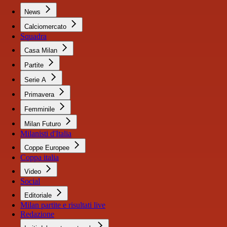
News
Calciomercato
Squadra
Casa Milan
Partite
Serie A
Primavera
Femminile
Milan Futuro
Milanisti d'Italia
Coppe Europee
Coppa italia
Video
Social
Editoriale
Milan partite e risultati live
Redazione