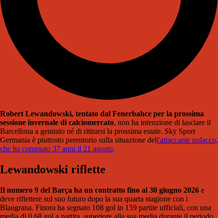
Robert Lewandowski, tentato dal Fenerbahce per la prossima
sessione invernale di calciomercato
, non ha intenzione di lasciare il
Barcellona a gennaio né di ritirarsi la prossima estate. Sky Sport
Germania è piuttosto perentorio sulla situazione del
l'attaccante polacco,
che ha compiuto 37 anni il 21 agosto
.
Lewandowski riflette
Il numero 9 del Barça ha un contratto fino al 30 giugno 2026
e
deve riflettere sul suo futuro dopo la sua quarta stagione con i
Blaugrana. Finora ha segnato 108 gol in 159 partite ufficiali, con una
media di 0,68 gol a partita, superiore alla sua media durante il periodo