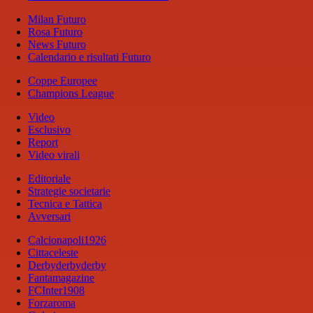
Milan Futuro
Rosa Futuro
News Futuro
Calendario e risultati Futuro
Coppe Europee
Champions League
Video
Esclusivo
Report
Video virali
Editoriale
Strategie societarie
Tecnica e Tattica
Avversari
Calcionapoli1926
Cittaceleste
Derbyderbyderby
Fantamagazine
FCInter1908
Forzaroma