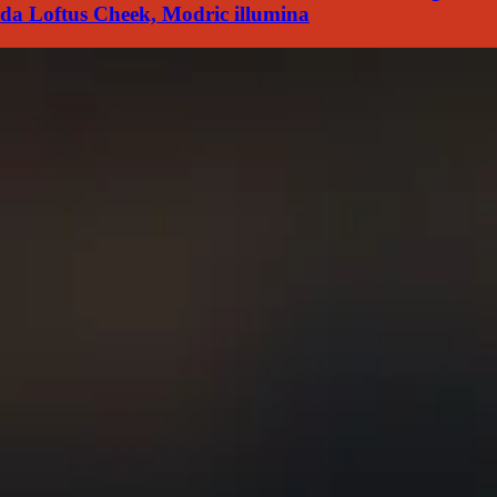
da Loftus Cheek, Modric illumina