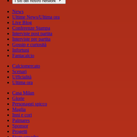
I siti del nostro network
News
Ultime News/Ultima ora
Live Blog
Conferenze Stampa
Interviste post partita
Interviste pre partita
Gossip e curiosità
Infortuni
Fantacalcio
Calciomercato
Scenari
Ufficialità
Ultima ora
Casa Milan
Glorie
Personaggi spicco
Maglia
Inni e cori
Palmares
Sponsor
Progetti
Store squadra