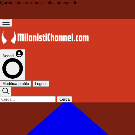
Questo sito contribuisce alla audience de
Accedi
Modifica profilo
Logout
Cerca