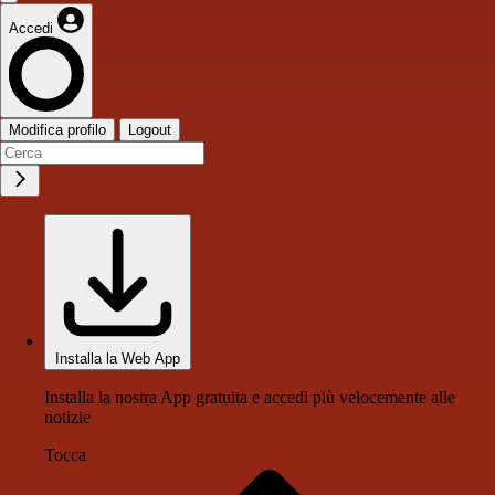
Accedi
Modifica profilo
Logout
Installa la Web App
Installa la nostra App gratuita e accedi più velocemente alle
notizie
Tocca