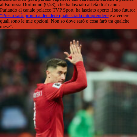
al Borussia Dortmund (0,58), che ha lasciato all'età di 25 anni.
Parlando al canale polacco TVP Sport, ha lasciato aperto il suo futuro:
"Presto sarò pronto a decidere quale strada intraprendere
e a vedere
quali sono le mie opzioni. Non so dove sarò o cosa farò tra qualche
mese".