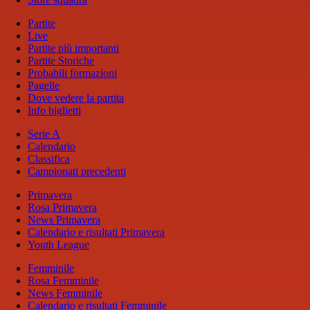
Partite
Live
Partite più importanti
Partite Storiche
Probabili formazioni
Pagelle
Dove vedere la partita
Info biglietti
Serie A
Calendario
Classifica
Campionati precedenti
Primavera
Rosa Primavera
News Primavera
Calendario e risultati Primavera
Youth League
Femminile
Rosa Femminile
News Femminile
Calendario e risultati Femminile