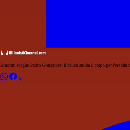
Amorim sceglie Pedro Gonçalves: il Milan studia il colpo per l'eredità 