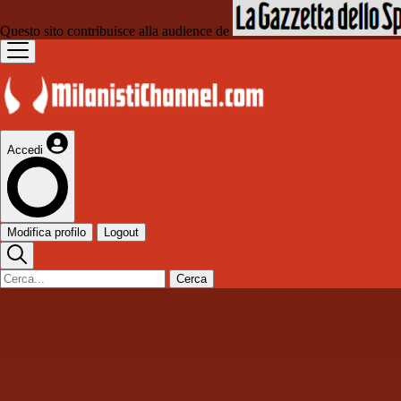
Questo sito contribuisce alla audience de
Accedi
Modifica profilo
Logout
Cerca