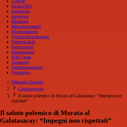
Golssip
Hellas1903
Ilmilanista
Juvenews
Mediagol
Milanistichannel
Mondoudinese
Notiziecalciomercato
Numericalcio
Padovasport
Pianetamilan
SOS Fanta
Toronews
Tuttobolognaweb
Violanews
Milanisti Channel
Calciomercato
Il saluto polemico di Morata al Galatasaray: “Impegni non
rispettati”
Il saluto polemico di Morata al
Galatasaray: “Impegni non rispettati”