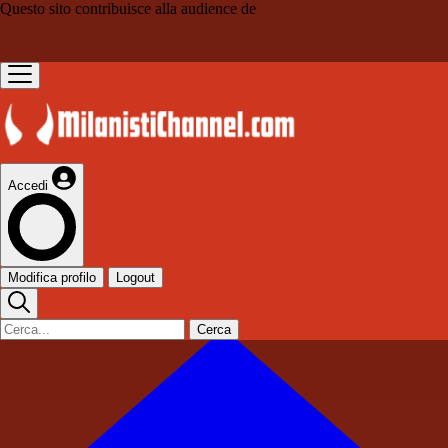
Questo sito contribuisce alla audience de
Accedi
Modifica profilo
Logout
Cerca