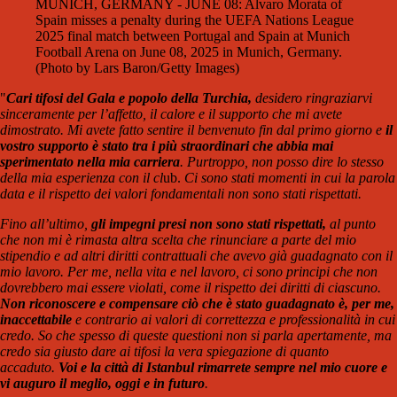
MUNICH, GERMANY - JUNE 08: Alvaro Morata of
Spain misses a penalty during the UEFA Nations League
2025 final match between Portugal and Spain at Munich
Football Arena on June 08, 2025 in Munich, Germany.
(Photo by Lars Baron/Getty Images)
"
Cari tifosi del Gala e popolo della Turchia,
d
esidero ringraziarvi
sinceramente per l’affetto, il calore e il supporto che mi avete
dimostrato. Mi avete fatto sentire il benvenuto fin dal primo giorno e
il
vostro supporto è stato tra i più straordinari che abbia mai
sperimentato nella mia carriera
. Purtroppo, non posso dire lo stesso
della mia esperienza con il cl
ub.
Ci sono stati momenti in cui la parola
data e il rispetto dei valori fondamentali non sono stati rispettati.
Fino all’ultimo,
gli impegni presi non sono stati rispettati,
al punto
che non mi è rimasta altra scelta che rinunciare a parte del mio
stipendio e ad altri diritti contrattuali che avevo già guadagnato con il
mio lavoro. Per me, nella vita e nel lavoro, ci sono principi che non
dovrebbero mai essere violati, come il rispetto dei diritti di ciascuno.
Non riconoscere e compensare ciò che è stato guadagnato è, per me,
inaccettabile
e contrario ai valori di correttezza e professionalità in cui
credo. So che spesso di queste questioni non si parla apertamente, ma
credo sia giusto dare ai tifosi la vera spiegazione di quanto
accaduto.
Voi e la città di Istanbul rimarrete sempre nel mio cuore e
vi auguro il meglio, oggi e in futuro
.