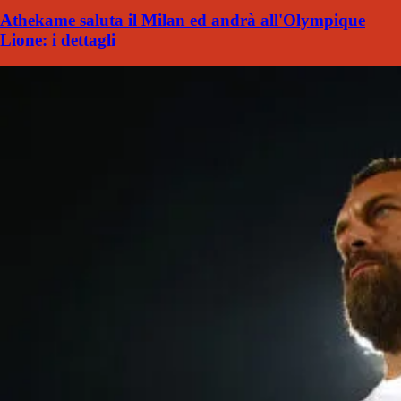
Athekame saluta il Milan ed andrà all'Olympique
Lione: i dettagli