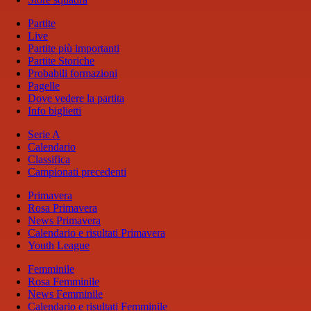
Partite
Live
Partite più importanti
Partite Storiche
Probabili formazioni
Pagelle
Dove vedere la partita
Info biglietti
Serie A
Calendario
Classifica
Campionati precedenti
Primavera
Rosa Primavera
News Primavera
Calendario e risultati Primavera
Youth League
Femminile
Rosa Femminile
News Femminile
Calendario e risultati Femminile