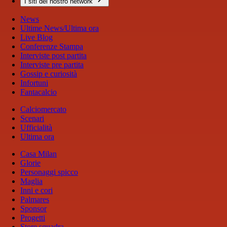
I siti del nostro network
News
Ultime News/Ultima ora
Live Blog
Conferenze Stampa
Interviste post partita
Interviste pre partita
Gossip e curiosità
Infortuni
Fantacalcio
Calciomercato
Scenari
Ufficialità
Ultima ora
Casa Milan
Glorie
Personaggi spicco
Maglia
Inni e cori
Palmares
Sponsor
Progetti
Store squadra