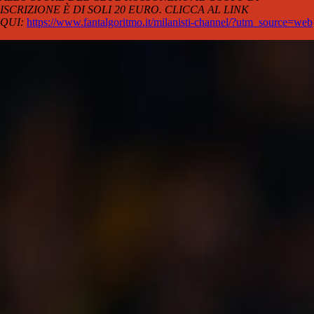
ISCRIZIONE È DI SOLI 20 EURO. CLICCA AL LINK
QUI:
https://www.fantalgoritmo.it/milanisti-channel/?utm_source=web