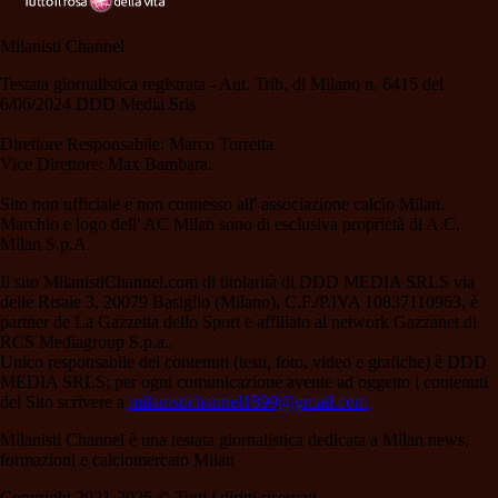
Milanisti Channel
Testata giornalistica registrata - Aut. Trib. di Milano n. 6415 del
6/06/2024 DDD Media Srls
Direttore Responsabile: Marco Torretta
Vice Direttore: Max Bambara.
Sito non ufficiale e non connesso all' associazione calcio Milan.
Marchio e logo dell' AC Milan sono di esclusiva proprietà di A.C.
Milan S.p.A.
Il sito MilanistiChannel.com di titolarità di DDD MEDIA SRLS via
delle Risaie 3, 20079 Basiglio (Milano), C.F./P.IVA 10837110963, è
partner de La Gazzetta dello Sport e affiliato al network Gazzanet di
RCS Mediagroup S.p.a..
Unico responsabile dei contenuti (testi, foto, video e grafiche) è DDD
MEDIA SRLS; per ogni comunicazione avente ad oggetto i contenuti
del Sito scrivere a
milanistichannel1899@gmail.com
Milanisti Channel è una testata giornalistica dedicata a Milan news,
formazioni e calciomercato Milan
Copyright 2021-2026 © Tutti i diritti riservati.