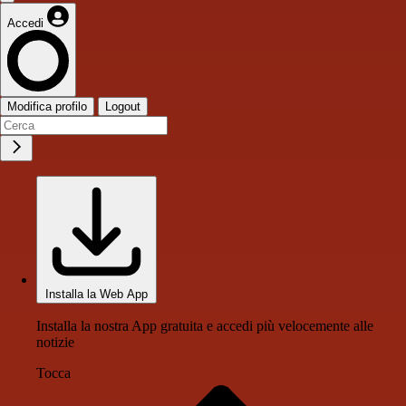
Accedi
Modifica profilo
Logout
Installa la Web App
Installa la nostra App gratuita e accedi più velocemente alle
notizie
Tocca