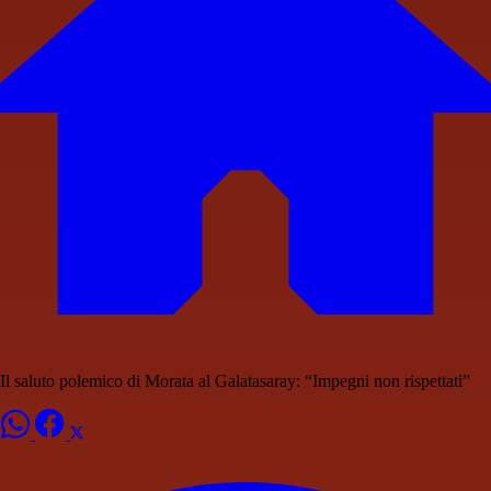
Il saluto polemico di Morata al Galatasaray: “Impegni non rispettati”