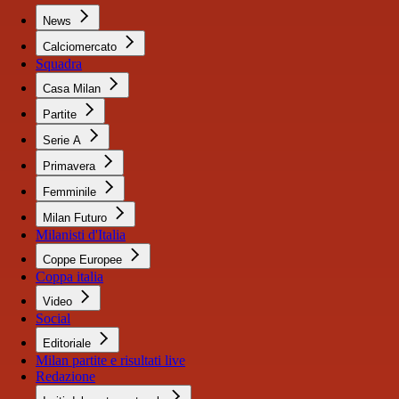
News
Calciomercato
Squadra
Casa Milan
Partite
Serie A
Primavera
Femminile
Milan Futuro
Milanisti d'Italia
Coppe Europee
Coppa italia
Video
Social
Editoriale
Milan partite e risultati live
Redazione