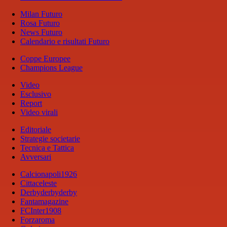
Milan Futuro
Rosa Futuro
News Futuro
Calendario e risultati Futuro
Coppe Europee
Champions League
Video
Esclusivo
Report
Video virali
Editoriale
Strategie societarie
Tecnica e Tattica
Avversari
Calcionapoli1926
Cittaceleste
Derbyderbyderby
Fantamagazine
FCInter1908
Forzaroma