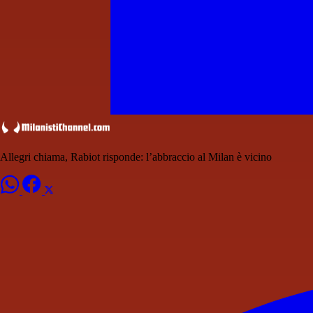
Allegri chiama, Rabiot risponde: l’abbraccio al Milan è vicino