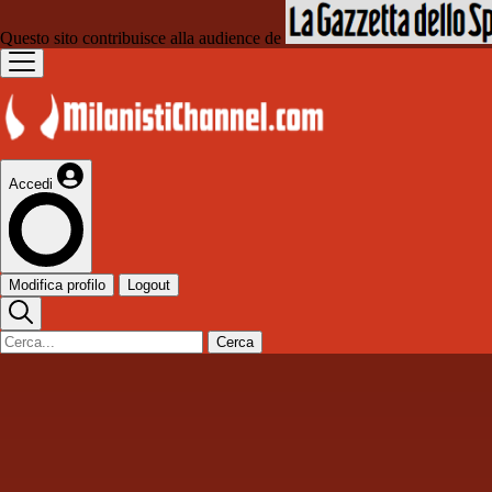
Questo sito contribuisce alla audience de
Accedi
Modifica profilo
Logout
Cerca