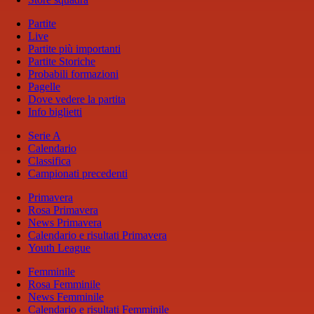
Partite
Live
Partite più importanti
Partite Storiche
Probabili formazioni
Pagelle
Dove vedere la partita
Info biglietti
Serie A
Calendario
Classifica
Campionati precedenti
Primavera
Rosa Primavera
News Primavera
Calendario e risultati Primavera
Youth League
Femminile
Rosa Femminile
News Femminile
Calendario e risultati Femminile