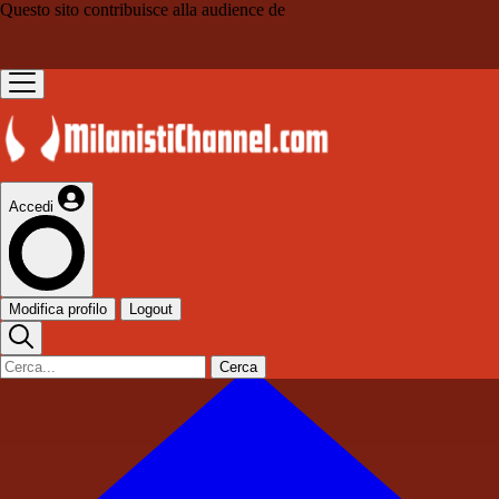
Questo sito contribuisce alla audience de
Accedi
Modifica profilo
Logout
Cerca