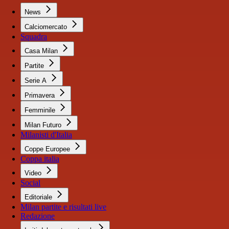
News
Calciomercato
Squadra
Casa Milan
Partite
Serie A
Primavera
Femminile
Milan Futuro
Milanisti d'Italia
Coppe Europee
Coppa italia
Video
Social
Editoriale
Milan partite e risultati live
Redazione