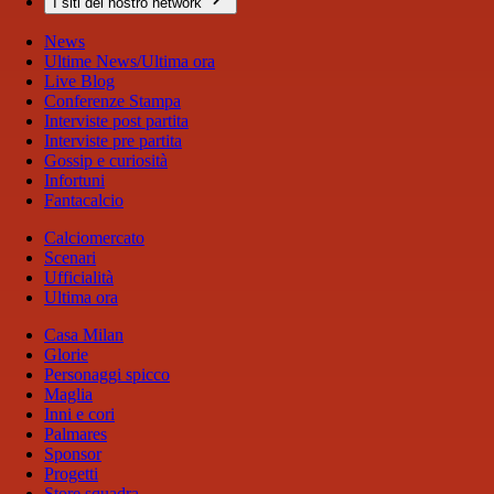
I siti del nostro network
News
Ultime News/Ultima ora
Live Blog
Conferenze Stampa
Interviste post partita
Interviste pre partita
Gossip e curiosità
Infortuni
Fantacalcio
Calciomercato
Scenari
Ufficialità
Ultima ora
Casa Milan
Glorie
Personaggi spicco
Maglia
Inni e cori
Palmares
Sponsor
Progetti
Store squadra