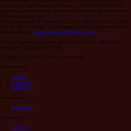
Il sito MilanistiChannel.com di titolarità di DDD MEDIA SRLS via
delle Risaie 3, 20079 Basiglio (Milano), C.F./P.IVA 10837110963, è
partner de La Gazzetta dello Sport e affiliato al network Gazzanet di
RCS Mediagroup S.p.a..
Unico responsabile dei contenuti (testi, foto, video e grafiche) è DDD
MEDIA SRLS; per ogni comunicazione avente ad oggetto i contenuti
del Sito scrivere a
milanistichannel1899@gmail.com
Milanisti Channel è una testata giornalistica dedicata a Milan news,
formazioni e calciomercato Milan
Copyright 2021-2026 © Tutti i diritti riservati.
Calciomercato
Scenari
Ufficialità
Ultima ora
Informazioni
Redazione
Trasparenza
Archivio