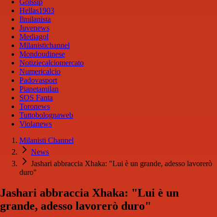
Golssip
Hellas1903
Ilmilanista
Juvenews
Mediagol
Milanistichannel
Mondoudinese
Notiziecalciomercato
Numericalcio
Padovasport
Pianetamilan
SOS Fanta
Toronews
Tuttobolognaweb
Violanews
Milanisti Channel
News
Jashari abbraccia Xhaka: "Lui è un grande, adesso lavorerò
duro"
Jashari abbraccia Xhaka: "Lui è un
grande, adesso lavorerò duro"