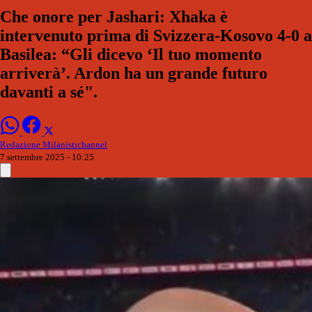
Che onore per Jashari: Xhaka è
intervenuto prima di Svizzera-Kosovo 4-0 a
Basilea: “Gli dicevo ‘Il tuo momento
arriverà’. Ardon ha un grande futuro
davanti a sé".
Redazione Milanistichannel
7 settembre 2025 - 10:25