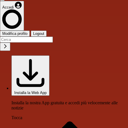
Accedi
Modifica profilo
Logout
Installa la Web App
Installa la nostra App gratuita e accedi più velocemente alle
notizie
Tocca