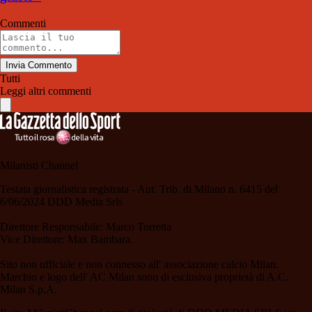
Commenti
Invia Commento
Tutti
Leggi altri commenti
Milanisti Channel
Testata giornalistica registrata - Aut. Trib. di Milano n. 6415 del
6/06/2024 DDD Media Srls
Direttore Responsabile: Marco Torretta
Vice Direttore: Max Bambara.
Sito non ufficiale e non connesso all' associazione calcio Milan.
Marchio e logo dell' AC Milan sono di esclusiva proprietà di A.C.
Milan S.p.A.