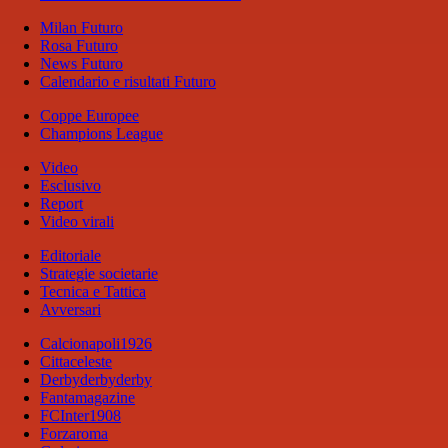
Milan Futuro
Rosa Futuro
News Futuro
Calendario e risultati Futuro
Coppe Europee
Champions League
Video
Esclusivo
Report
Video virali
Editoriale
Strategie societarie
Tecnica e Tattica
Avversari
Calcionapoli1926
Cittaceleste
Derbyderbyderby
Fantamagazine
FCInter1908
Forzaroma