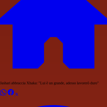
Jashari abbraccia Xhaka: "Lui è un grande, adesso lavorerò duro"