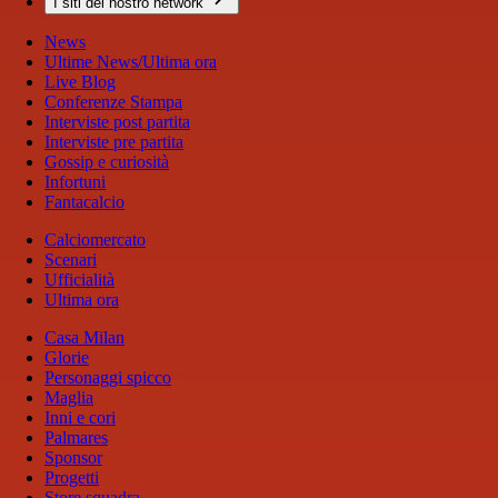
I siti del nostro network
News
Ultime News/Ultima ora
Live Blog
Conferenze Stampa
Interviste post partita
Interviste pre partita
Gossip e curiosità
Infortuni
Fantacalcio
Calciomercato
Scenari
Ufficialità
Ultima ora
Casa Milan
Glorie
Personaggi spicco
Maglia
Inni e cori
Palmares
Sponsor
Progetti
Store squadra