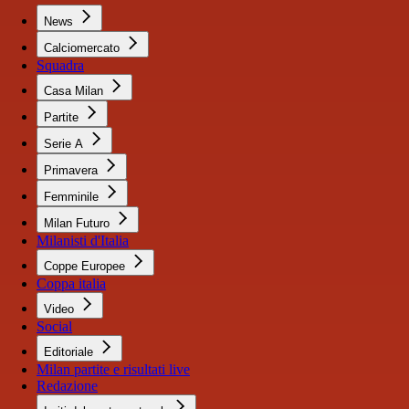
News
Calciomercato
Squadra
Casa Milan
Partite
Serie A
Primavera
Femminile
Milan Futuro
Milanisti d'Italia
Coppe Europee
Coppa italia
Video
Social
Editoriale
Milan partite e risultati live
Redazione