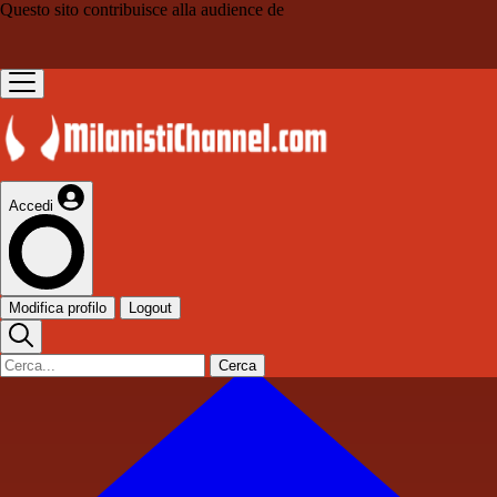
Questo sito contribuisce alla audience de
Accedi
Modifica profilo
Logout
Cerca