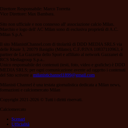
Direttore Responsabile: Marco Torretta
Vice Direttore: Max Bambara.
Sito non ufficiale e non connesso all' associazione calcio Milan.
Marchio e logo dell' AC Milan sono di esclusiva proprietà di A.C.
Milan S.p.A.
Il sito MilanistiChannel.com di titolarità di DDD MEDIA SRLS via
delle Risaie 3, 20079 Basiglio (Milano), C.F./P.IVA 10837110963, è
partner de La Gazzetta dello Sport e affiliato al network Gazzanet di
RCS Mediagroup S.p.a..
Unico responsabile dei contenuti (testi, foto, video e grafiche) è DDD
MEDIA SRLS; per ogni comunicazione avente ad oggetto i contenuti
del Sito scrivere a
milanistichannel1899@gmail.com
Milanisti Channel è una testata giornalistica dedicata a Milan news,
formazioni e calciomercato Milan
Copyright 2021-2026 © Tutti i diritti riservati.
Calciomercato
Scenari
Ufficialità