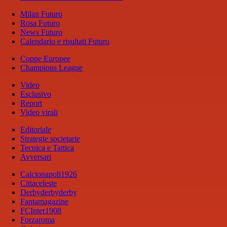
Milan Futuro
Rosa Futuro
News Futuro
Calendario e risultati Futuro
Coppe Europee
Champions League
Video
Esclusivo
Report
Video virali
Editoriale
Strategie societarie
Tecnica e Tattica
Avversari
Calcionapoli1926
Cittaceleste
Derbyderbyderby
Fantamagazine
FCInter1908
Forzaroma