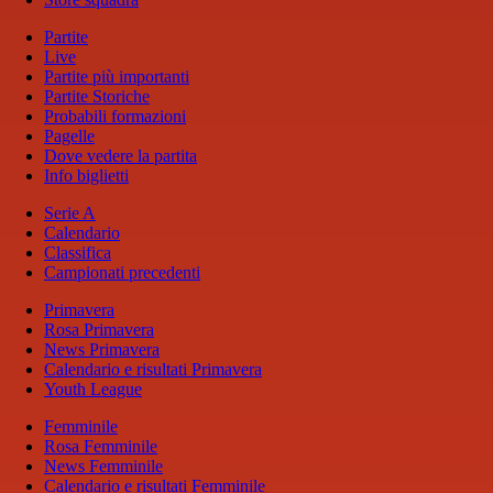
Partite
Live
Partite più importanti
Partite Storiche
Probabili formazioni
Pagelle
Dove vedere la partita
Info biglietti
Serie A
Calendario
Classifica
Campionati precedenti
Primavera
Rosa Primavera
News Primavera
Calendario e risultati Primavera
Youth League
Femminile
Rosa Femminile
News Femminile
Calendario e risultati Femminile