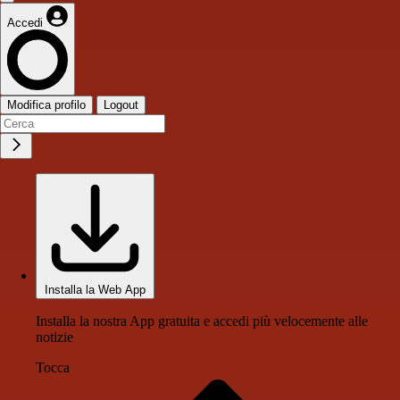
Accedi
Modifica profilo
Logout
Installa la Web App
Installa la nostra App gratuita e accedi più velocemente alle
notizie
Tocca