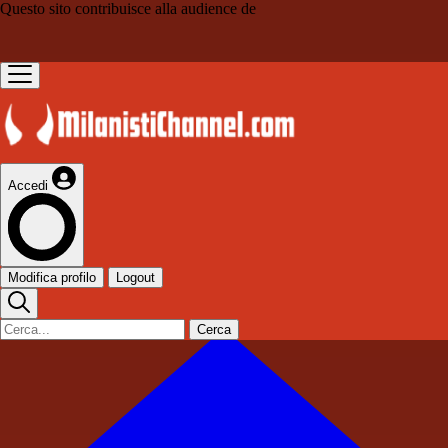
Questo sito contribuisce alla audience de
Accedi
Modifica profilo
Logout
Cerca