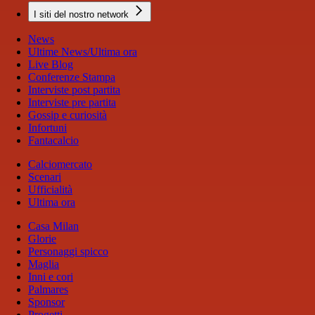
I siti del nostro network
News
Ultime News/Ultima ora
Live Blog
Conferenze Stampa
Interviste post partita
Interviste pre partita
Gossip e curiosità
Infortuni
Fantacalcio
Calciomercato
Scenari
Ufficialità
Ultima ora
Casa Milan
Glorie
Personaggi spicco
Maglia
Inni e cori
Palmares
Sponsor
Progetti