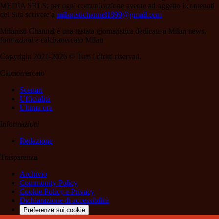
MEDIA SRLS; per ogni comunicazione avente ad oggetto i contenuti
del Sito scrivere a
milanistichannel1899@gmail.com
Milanisti Channel è una testata giornalistica dedicata a Milan news,
formazioni e calciomercato Milan
Copyright 2021-2026 © Tutti i diritti riservati.
Calciomercato
Scenari
Ufficialità
Ultima ora
Informazioni
Redazione
Trasparenza
Archivio
Community Policy
Cookie Policy e Privacy
Dichiarazione di accessibilità
Preferenze sui cookie