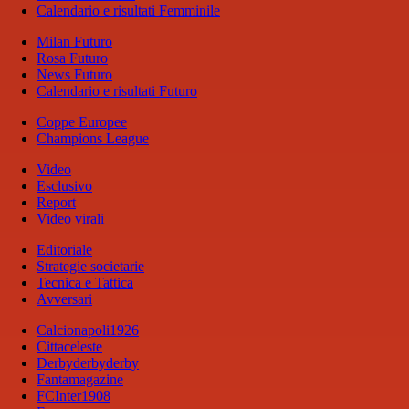
Calendario e risultati Femminile
Milan Futuro
Rosa Futuro
News Futuro
Calendario e risultati Futuro
Coppe Europee
Champions League
Video
Esclusivo
Report
Video virali
Editoriale
Strategie societarie
Tecnica e Tattica
Avversari
Calcionapoli1926
Cittaceleste
Derbyderbyderby
Fantamagazine
FCInter1908