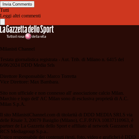
Invia Commento
Tutti
Leggi altri commenti
Milanisti Channel
Testata giornalistica registrata - Aut. Trib. di Milano n. 6415 del
6/06/2024 DDD Media Srls
Direttore Responsabile: Marco Torretta
Vice Direttore: Max Bambara.
Sito non ufficiale e non connesso all' associazione calcio Milan.
Marchio e logo dell' AC Milan sono di esclusiva proprietà di A.C.
Milan S.p.A.
Il sito MilanistiChannel.com di titolarità di DDD MEDIA SRLS via
delle Risaie 3, 20079 Basiglio (Milano), C.F./P.IVA 10837110963, è
partner de La Gazzetta dello Sport e affiliato al network Gazzanet di
RCS Mediagroup S.p.a..
Unico responsabile dei contenuti (testi, foto, video e grafiche) è DDD