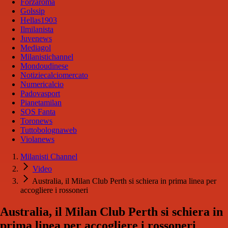
Forzaroma
Golssip
Hellas1903
Ilmilanista
Juvenews
Mediagol
Milanistichannel
Mondoudinese
Notiziecalciomercato
Numericalcio
Padovasport
Pianetamilan
SOS Fanta
Toronews
Tuttobolognaweb
Violanews
Milanisti Channel
Video
Australia, il Milan Club Perth si schiera in prima linea per
accogliere i rossoneri
Australia, il Milan Club Perth si schiera in
prima linea per accogliere i rossoneri