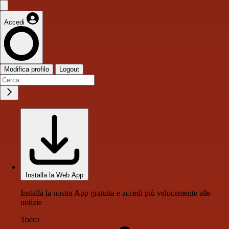
Accedi
Modifica profilo
Logout
Installa la Web App
Installa la nostra App gratuita e accedi più velocemente alle
notizie
Tocca