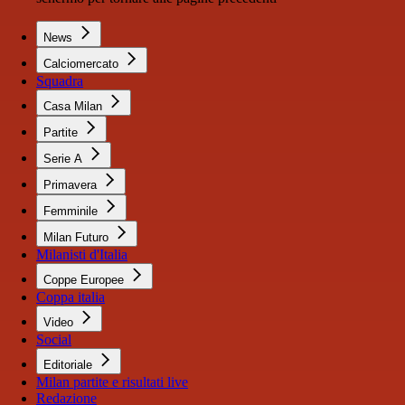
News
Calciomercato
Squadra
Casa Milan
Partite
Serie A
Primavera
Femminile
Milan Futuro
Milanisti d'Italia
Coppe Europee
Coppa italia
Video
Social
Editoriale
Milan partite e risultati live
Redazione