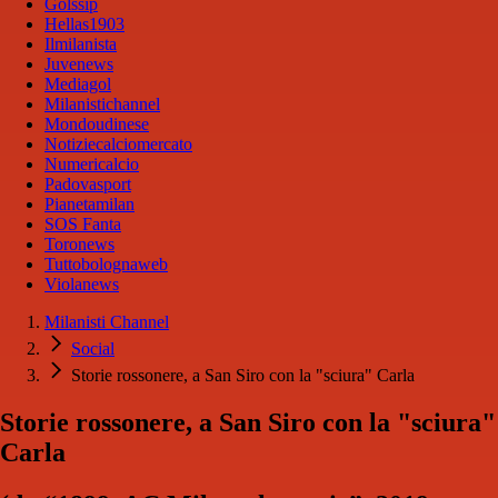
Golssip
Hellas1903
Ilmilanista
Juvenews
Mediagol
Milanistichannel
Mondoudinese
Notiziecalciomercato
Numericalcio
Padovasport
Pianetamilan
SOS Fanta
Toronews
Tuttobolognaweb
Violanews
Milanisti Channel
Social
Storie rossonere, a San Siro con la "sciura" Carla
Storie rossonere, a San Siro con la "sciura"
Carla