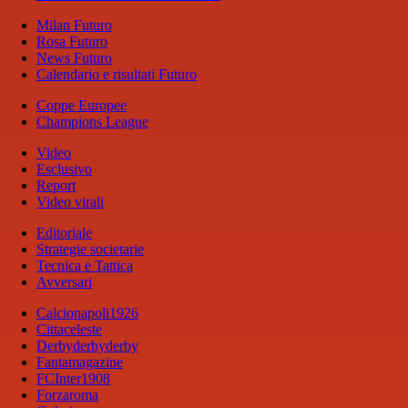
Milan Futuro
Rosa Futuro
News Futuro
Calendario e risultati Futuro
Coppe Europee
Champions League
Video
Esclusivo
Report
Video virali
Editoriale
Strategie societarie
Tecnica e Tattica
Avversari
Calcionapoli1926
Cittaceleste
Derbyderbyderby
Fantamagazine
FCInter1908
Forzaroma