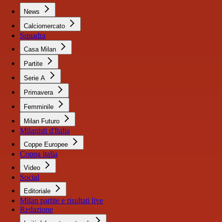
News
Calciomercato
Squadra
Casa Milan
Partite
Serie A
Primavera
Femminile
Milan Futuro
Milanisti d'Italia
Coppe Europee
Coppa italia
Video
Social
Editoriale
Milan partite e risultati live
Redazione