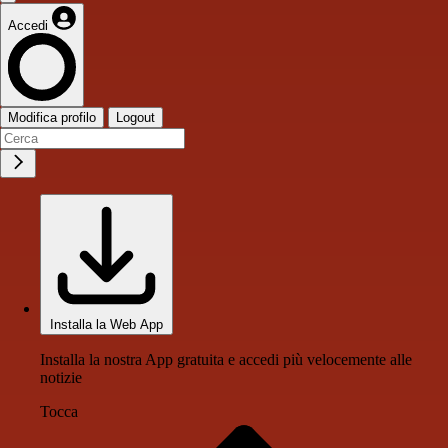
Accedi
Modifica profilo
Logout
Installa la Web App
Installa la nostra App gratuita e accedi più velocemente alle
notizie
Tocca