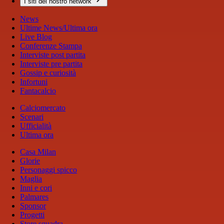
I siti del nostro network
News
Ultime News/Ultima ora
Live Blog
Conferenze Stampa
Interviste post partita
Interviste pre partita
Gossip e curiosità
Infortuni
Fantacalcio
Calciomercato
Scenari
Ufficialità
Ultima ora
Casa Milan
Glorie
Personaggi spicco
Maglia
Inni e cori
Palmares
Sponsor
Progetti
Store squadra