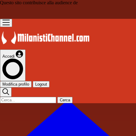
Questo sito contribuisce alla audience de
Accedi
Modifica profilo
Logout
Cerca