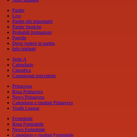
Partite
Live
Partite più importanti
Partite Storiche
Probabili formazioni
Pagelle
Dove vedere la partita
Info biglietti
Serie A
Calendario
Classifica
Campionati precedenti
Primavera
Rosa Primavera
News Primavera
Calendario e risultati Primavera
Youth League
Femminile
Rosa Femminile
News Femminile
Calendario e risultati Femminile