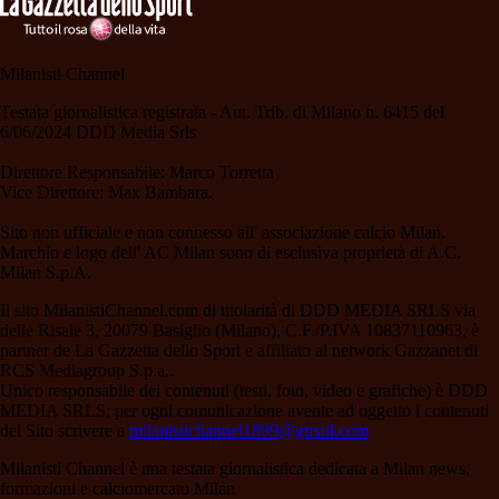
Milanisti Channel
Testata giornalistica registrata - Aut. Trib. di Milano n. 6415 del
6/06/2024 DDD Media Srls
Direttore Responsabile: Marco Torretta
Vice Direttore: Max Bambara.
Sito non ufficiale e non connesso all' associazione calcio Milan.
Marchio e logo dell' AC Milan sono di esclusiva proprietà di A.C.
Milan S.p.A.
Il sito MilanistiChannel.com di titolarità di DDD MEDIA SRLS via
delle Risaie 3, 20079 Basiglio (Milano), C.F./P.IVA 10837110963, è
partner de La Gazzetta dello Sport e affiliato al network Gazzanet di
RCS Mediagroup S.p.a..
Unico responsabile dei contenuti (testi, foto, video e grafiche) è DDD
MEDIA SRLS; per ogni comunicazione avente ad oggetto i contenuti
del Sito scrivere a
milanistichannel1899@gmail.com
Milanisti Channel è una testata giornalistica dedicata a Milan news,
formazioni e calciomercato Milan