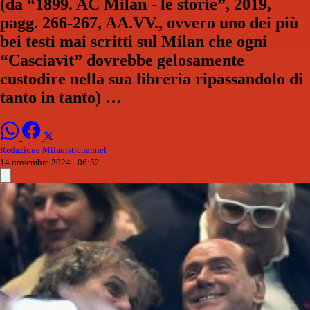
(da “1899. AC Milan - le storie”, 2019,
pagg. 266-267, AA.VV., ovvero uno dei più
bei testi mai scritti sul Milan che ogni
“Casciavìt” dovrebbe gelosamente
custodire nella sua libreria ripassandolo di
tanto in tanto) …
Redazione Milanistichannel
14 novembre 2024 - 06:52