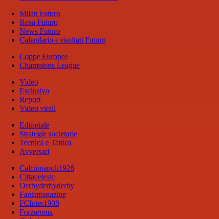
Milan Futuro
Rosa Futuro
News Futuro
Calendario e risultati Futuro
Coppe Europee
Champions League
Video
Esclusivo
Report
Video virali
Editoriale
Strategie societarie
Tecnica e Tattica
Avversari
Calcionapoli1926
Cittaceleste
Derbyderbyderby
Fantamagazine
FCInter1908
Forzaroma