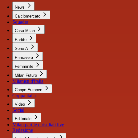
News
Calciomercato
Squadra
Casa Milan
Partite
Serie A
Primavera
Femminile
Milan Futuro
Milanisti d'Italia
Coppe Europee
Coppa italia
Video
Social
Editoriale
Milan partite e risultati live
Redazione