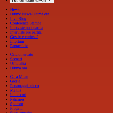
I siti del nostro network
News
Ultime News/Ultima ora
Live Blog
Conferenze Stampa
Interviste post partita
Interviste pre partita
Gossip e curiosità
Infortuni
Fantacalcio
Calciomercato
Scenari
Ufficialità
Ultima ora
Casa Milan
Glorie
Personaggi spicco
Maglia
Inni e cori
Palmares
Sponsor
Progetti
Store squadra