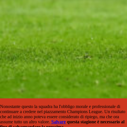
Nonostante questo la squadra ha l'obbligo morale e professionale di
continuare a credere nel piazzamento Champions League. Un risultato
che ad inizio anno poteva essere considerato di ripiego, ma che ora
assume tutto un altro valore.
Salvare
questa stagione è necessario al
fine di salvaguardare la prossima
.