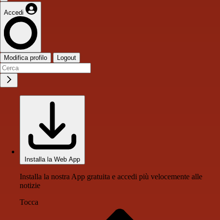
Accedi
Modifica profilo
Logout
Installa la Web App
Installa la nostra App gratuita e accedi più velocemente alle
notizie
Tocca