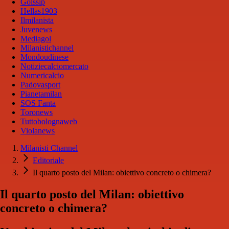
Golssip
Hellas1903
Ilmilanista
Juvenews
Mediagol
Milanistichannel
Mondoudinese
Notiziecalciomercato
Numericalcio
Padovasport
Pianetamilan
SOS Fanta
Toronews
Tuttobolognaweb
Violanews
Milanisti Channel
Editoriale
Il quarto posto del Milan: obiettivo concreto o chimera?
Il quarto posto del Milan: obiettivo
concreto o chimera?