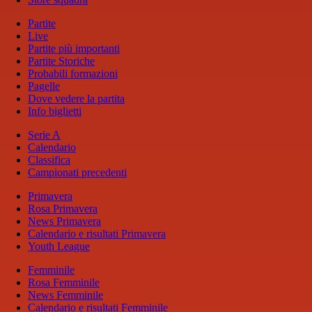
Partite
Live
Partite più importanti
Partite Storiche
Probabili formazioni
Pagelle
Dove vedere la partita
Info biglietti
Serie A
Calendario
Classifica
Campionati precedenti
Primavera
Rosa Primavera
News Primavera
Calendario e risultati Primavera
Youth League
Femminile
Rosa Femminile
News Femminile
Calendario e risultati Femminile