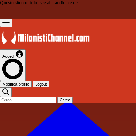
Questo sito contribuisce alla audience de
Accedi
Modifica profilo
Logout
Cerca