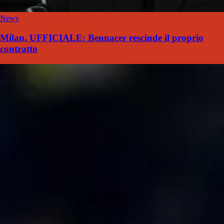
News
Milan, UFFICIALE: Bennacer rescinde il proprio
contratto