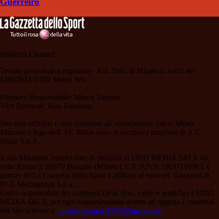
Guerreiro
Milanisti Channel
Testata giornalistica registrata - Aut. Trib. di Milano n. 6415 del
6/06/2024 DDD Media Srls
Direttore Responsabile: Marco Torretta
Vice Direttore: Max Bambara.
Sito non ufficiale e non connesso all' associazione calcio Milan.
Marchio e logo dell' AC Milan sono di esclusiva proprietà di A.C.
Milan S.p.A.
Il sito MilanistiChannel.com di titolarità di DDD MEDIA SRLS via
delle Risaie 3, 20079 Basiglio (Milano), C.F./P.IVA 10837110963, è
partner de La Gazzetta dello Sport e affiliato al network Gazzanet di
RCS Mediagroup S.p.a..
Unico responsabile dei contenuti (testi, foto, video e grafiche) è DDD
MEDIA SRLS; per ogni comunicazione avente ad oggetto i contenuti
del Sito scrivere a
milanistichannel1899@gmail.com