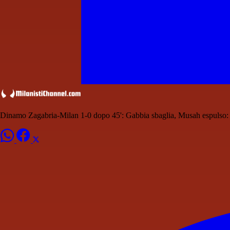
Dinamo Zagabria-Milan 1-0 dopo 45': Gabbia sbaglia, Musah espulso: 