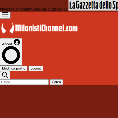
Questo sito contribuisce alla audience de
Accedi
Modifica profilo
Logout
Cerca